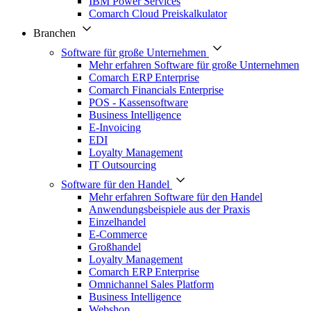
IBM Power Services
Comarch Cloud Preiskalkulator
Branchen
Software für große Unternehmen
Mehr erfahren Software für große Unternehmen
Comarch ERP Enterprise
Comarch Financials Enterprise
POS - Kassensoftware
Business Intelligence
E-Invoicing
EDI
Loyalty Management
IT Outsourcing
Software für den Handel
Mehr erfahren Software für den Handel
Anwendungsbeispiele aus der Praxis
Einzelhandel
E-Commerce
Großhandel
Loyalty Management
Comarch ERP Enterprise
Omnichannel Sales Platform
Business Intelligence
Webshop