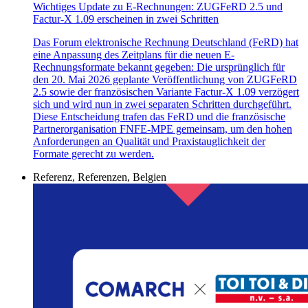
Wichtiges Update zu E-Rechnungen: ZUGFeRD 2.5 und
Factur-X 1.09 erscheinen in zwei Schritten
Das Forum elektronische Rechnung Deutschland (FeRD) hat
eine Anpassung des Zeitplans für die neuen E-
Rechnungsformate bekannt gegeben: Die ursprünglich für
den 20. Mai 2026 geplante Veröffentlichung von ZUGFeRD
2.5 sowie der französischen Variante Factur-X 1.09 verzögert
sich und wird nun in zwei separaten Schritten durchgeführt.
Diese Entscheidung trafen das FeRD und die französische
Partnerorganisation FNFE-MPE gemeinsam, um den hohen
Anforderungen an Qualität und Praxistauglichkeit der
Formate gerecht zu werden.
Referenz, Referenzen, Belgien