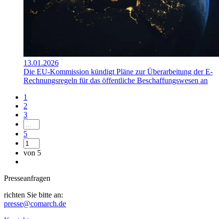
13.01.2026
Die EU-Kommission kündigt Pläne zur Überarbeitung der E-
Rechnungsregeln für das öffentliche Beschaffungswesen an
1
2
3
5
von 5
Presseanfragen
richten Sie bitte an:
presse@comarch.de