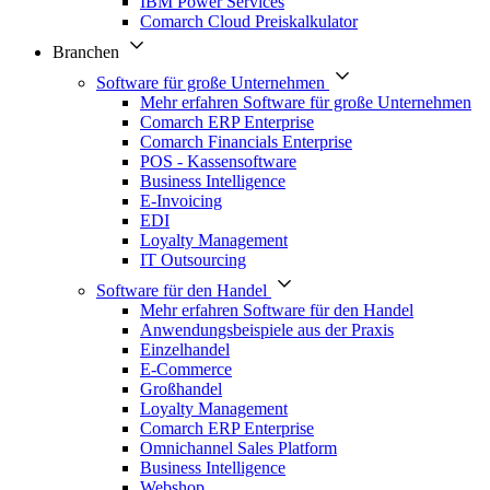
IBM Power Services
Comarch Cloud Preiskalkulator
Branchen
Software für große Unternehmen
Mehr erfahren Software für große Unternehmen
Comarch ERP Enterprise
Comarch Financials Enterprise
POS - Kassensoftware
Business Intelligence
E-Invoicing
EDI
Loyalty Management
IT Outsourcing
Software für den Handel
Mehr erfahren Software für den Handel
Anwendungsbeispiele aus der Praxis
Einzelhandel
E-Commerce
Großhandel
Loyalty Management
Comarch ERP Enterprise
Omnichannel Sales Platform
Business Intelligence
Webshop