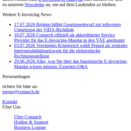
zu unserem
Newsletter
an, um auf dem Laufenden zu bleiben.
Weitere E-Invoicing News
17.07.2026
Belgien billigt Gesetzesentwurf zur teilweisen
Umsetzung der ViDA-Richtlinie
10.07.2026
Comarch offiziell als akkreditierter Service
Provider für das E-Invoicing-Mandat in den VAE anerkannt
03.07.2026
Vereinigtes Königreich wählt Peppol als zentrales
Interoperabilitätsnetzwerk für die elektronische
Rechnungsstellung
29.06.2026
Alles, was Sie über das französische E-Invoicing-
Mandat wissen müssen: Experten-Q&A
Presseanfragen
richten Sie bitte an:
presse@comarch.de
Kontakt
Über Uns
Über Comarch
Hotline & Support
Business Lounge