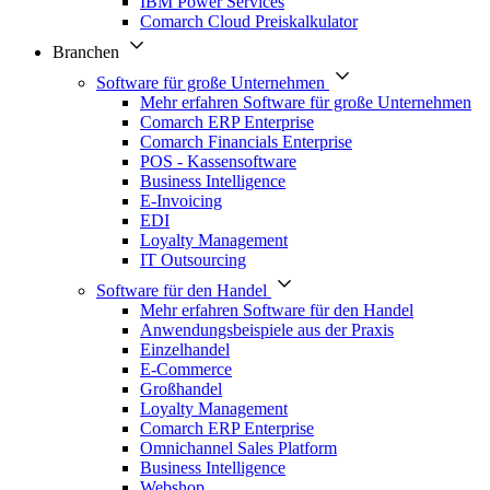
IBM Power Services
Comarch Cloud Preiskalkulator
Branchen
Software für große Unternehmen
Mehr erfahren Software für große Unternehmen
Comarch ERP Enterprise
Comarch Financials Enterprise
POS - Kassensoftware
Business Intelligence
E-Invoicing
EDI
Loyalty Management
IT Outsourcing
Software für den Handel
Mehr erfahren Software für den Handel
Anwendungsbeispiele aus der Praxis
Einzelhandel
E-Commerce
Großhandel
Loyalty Management
Comarch ERP Enterprise
Omnichannel Sales Platform
Business Intelligence
Webshop