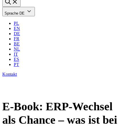
Sprache
DE
PL
EN
DE
FR
BE
NL
IT
ES
PT
Kontakt
E-Book: ERP-Wechsel
als Chance – was ist bei