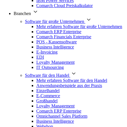
IBM Power Services
Comarch Cloud Preiskalkulator
Branchen
Software für große Unternehmen
Mehr erfahren Software für große Unternehmen
Comarch ERP Enterprise
Comarch Financials Enterprise
POS - Kassensoftware
Business Intelligence
E-Invoicing
EDI
Loyalty Management
IT Outsourcing
Software für den Handel
Mehr erfahren Software für den Handel
Anwendungsbeispiele aus der Praxis
Einzelhandel
E-Commerce
Großhandel
Loyalty Management
Comarch ERP Enterprise
Omnichannel Sales Platform
Business Intelligence
Webshop