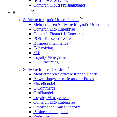
IBM Power Services
Comarch Cloud Preiskalkulator
Branchen
Software für große Unternehmen
Mehr erfahren Software für große Unternehmen
Comarch ERP Enterprise
Comarch Financials Enterprise
POS - Kassensoftware
Business Intelligence
E-Invoicing
EDI
Loyalty Management
IT Outsourcing
Software für den Handel
Mehr erfahren Software für den Handel
Anwendungsbeispiele aus der Praxis
Einzelhandel
E-Commerce
Großhandel
Loyalty Management
Comarch ERP Enterprise
Omnichannel Sales Platform
Business Intelligence
Webshop