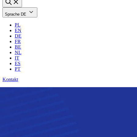
Sprache
DE
PL
EN
DE
FR
BE
NL
IT
ES
PT
Kontakt