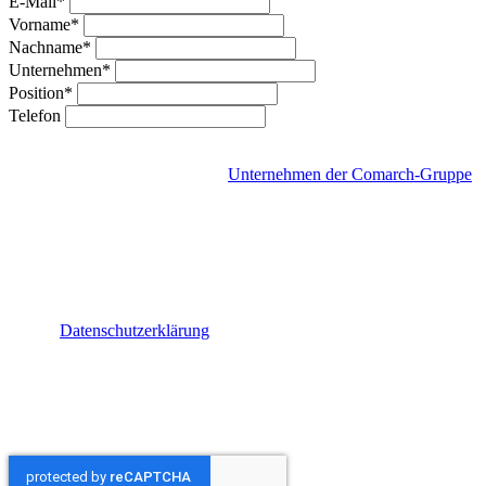
E-Mail*
Vorname*
Nachname*
Unternehmen*
Position*
Telefon
Mit Absenden dieses Formulars gebe ich meine Einwilligung, per E-
Mail einen
Newsletter
von den
Unternehmen der Comarch-Gruppe
zu erhalten. Der Newsletter enthält Neuigkeiten über die
Unternehmen der Comarch-Gruppe, deren Produkte, Events,
Webinare, Studien und Kooperationen. Ich kann den Newsletter
jederzeit abbestellen und meine Einwilligung mit Wirkung für die
Zukunft widerrufen. Ein Link zur Abbestellung findet sich in jedem
Newsletter. Für weitere Informationen zum Newsletter und der
damit im Zusammenhang stehenden Datenverarbeitung, wurde ich
auf die
Datenschutzerklärung
hingewiesen. Zusätzlich gebe ich
meine Einwilligung per
E-Mail
kontaktiert zu werden, um
Information über aktuelle Angebote und Events im Zusammenhang
mit den Produkten und Dienstleistung der Unternehmen der
Comarch-Gruppe zu erhalten. Ich kann diese Einwilligung jederzeit
mit Wirkung für die Zukunft widerrufen.