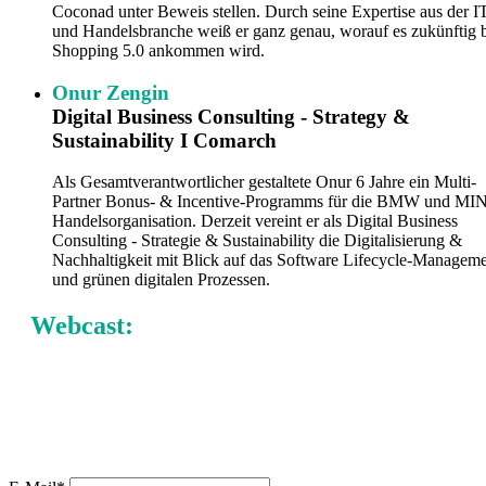
Coconad unter Beweis stellen. Durch seine Expertise aus der I
und Handelsbranche weiß er ganz genau, worauf es zukünftig 
Shopping 5.0 ankommen wird.
Onur Zengin
Digital Business Consulting - Strategy &
Sustainability I Comarch
Als Gesamtverantwortlicher gestaltete Onur 6 Jahre ein Multi-
Partner Bonus- & Incentive-Programms für die BMW und MIN
Handelsorganisation. Derzeit vereint er als Digital Business
Consulting - Strategie & Sustainability die Digitalisierung &
Nachhaltigkeit mit Blick auf das Software Lifecycle-Managem
und grünen digitalen Prozessen.
Webcast:
Green Loyalty – Booster für
Kundenbindung oder nur der nächste
Hype?
Sie haben Interesse an unserem Webcast? Ganz einfach bei unserem
Newsletter anmelden und kostenfrei ansehen!