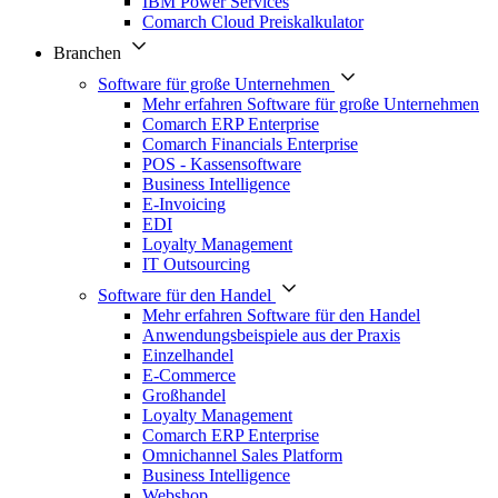
IBM Power Services
Comarch Cloud Preiskalkulator
Branchen
Software für große Unternehmen
Mehr erfahren Software für große Unternehmen
Comarch ERP Enterprise
Comarch Financials Enterprise
POS - Kassensoftware
Business Intelligence
E-Invoicing
EDI
Loyalty Management
IT Outsourcing
Software für den Handel
Mehr erfahren Software für den Handel
Anwendungsbeispiele aus der Praxis
Einzelhandel
E-Commerce
Großhandel
Loyalty Management
Comarch ERP Enterprise
Omnichannel Sales Platform
Business Intelligence
Webshop