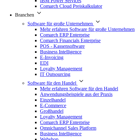
IBM Power Services
Comarch Cloud Preiskalkulator
Branchen
Software für große Unternehmen
Mehr erfahren Software für große Unternehmen
Comarch ERP Enterprise
Comarch Financials Enterprise
POS - Kassensoftware
Business Intelligence
E-Invoicing
EDI
Loyalty Management
IT Outsourcing
Software für den Handel
Mehr erfahren Software für den Handel
Anwendungsbeispiele aus der Praxis
Einzelhandel
E-Commerce
Großhandel
Loyalty Management
Comarch ERP Enterprise
Omnichannel Sales Platform
Business Intelligence
Webshop