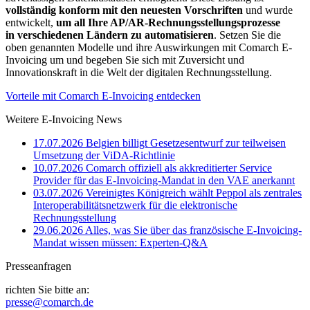
vollständig konform mit den neuesten Vorschriften
und wurde
entwickelt,
um all Ihre AP/AR-Rechnungsstellungsprozesse
in verschiedenen Ländern zu automatisieren
. Setzen Sie die
oben genannten Modelle und ihre Auswirkungen mit Comarch E-
Invoicing um und begeben Sie sich mit Zuversicht und
Innovationskraft in die Welt der digitalen Rechnungsstellung.
Vorteile mit Comarch E-Invoicing entdecken
Weitere E-Invoicing News
17.07.2026
Belgien billigt Gesetzesentwurf zur teilweisen
Umsetzung der ViDA-Richtlinie
10.07.2026
Comarch offiziell als akkreditierter Service
Provider für das E-Invoicing-Mandat in den VAE anerkannt
03.07.2026
Vereinigtes Königreich wählt Peppol als zentrales
Interoperabilitätsnetzwerk für die elektronische
Rechnungsstellung
29.06.2026
Alles, was Sie über das französische E-Invoicing-
Mandat wissen müssen: Experten-Q&A
Presseanfragen
richten Sie bitte an:
presse@comarch.de