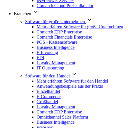
IBM Power Services
Comarch Cloud Preiskalkulator
Branchen
Software für große Unternehmen
Mehr erfahren Software für große Unternehmen
Comarch ERP Enterprise
Comarch Financials Enterprise
POS - Kassensoftware
Business Intelligence
E-Invoicing
EDI
Loyalty Management
IT Outsourcing
Software für den Handel
Mehr erfahren Software für den Handel
Anwendungsbeispiele aus der Praxis
Einzelhandel
E-Commerce
Großhandel
Loyalty Management
Comarch ERP Enterprise
Omnichannel Sales Platform
Business Intelligence
Webshop