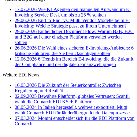
17.07.2026
Wie KI-Agenten den manuellen Aufwand im E-
Invoicing Service Desk um bis zu 25 % senken
29.06.2026
End-to-End- vs. Multi-Vendor-Modelle beim E-
Invoicing: Welche Strategie passt zu Ihrem Unternehmen?
29.06.2026
Einheitlicher Document Flow: Warum B2B, B2C
und B2G auf einer einzigen Plattform verwaltet werden
sollten
26.06.2026
Die Wahl eines sicheren E-Invoicing-Anbieters: 6
kritische Faktoren, die Sie berücksichtigen sollten
12.06.2026
6 Trends im Bereich E-Invoicing, die die Zukunft
der Compliance und der digitalen Finanzwelt prägen
Weitere EDI News
16.03.2026
Die Zukunft der Steuerkontrolle: Zwischen
Regulierung und Realität
02.09.2025
Bewährte Plattform, globales Vertrauen: Scanfil
wählt die Comarch EDI KSeF Plattform
08.05.2024
In Italien hergestellt, weltweit exportiert: Mutti
wählt Comarch EDI für länderübergreifende Datenprozesse
07.03.2024
Monini entscheidet sich für die EDI-Plattform von
Comarch