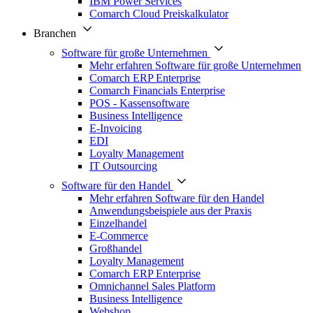
IBM Power Services
Comarch Cloud Preiskalkulator
Branchen
Software für große Unternehmen
Mehr erfahren Software für große Unternehmen
Comarch ERP Enterprise
Comarch Financials Enterprise
POS - Kassensoftware
Business Intelligence
E-Invoicing
EDI
Loyalty Management
IT Outsourcing
Software für den Handel
Mehr erfahren Software für den Handel
Anwendungsbeispiele aus der Praxis
Einzelhandel
E-Commerce
Großhandel
Loyalty Management
Comarch ERP Enterprise
Omnichannel Sales Platform
Business Intelligence
Webshop