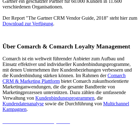
Gartner ein geschätzter Partner für 60.000 Kunden in 11.600
verschiedenen Organisationen.
Der Report "The Gartner CRM Vendor Guide, 2018" steht hier zum
Download zur Verfügung
.
Über Comarch & Comarch Loyalty Management
Comarch ist ein weltweit führender Anbieter zum Aufbau und
Einsatz effektiver und individueller Kundenbindungsprogramme,
mit denen Unternehmen ihre Kundenbeziehungen verbessern und
die Kundenbindung stärken können. Im Rahmen der
Comarch
CRM & Marketing Plattform
bietet Comarch zukunftsorientierte
Marketinganwendungen, die die gesamte Bandbreite von
Marketingprozessen unterstützen. Dazu zählen die umfassende
Verwaltung von
Kundenbindungsprogrammen
, die
Kundendatenanalyse
sowie die Durchführung von
Multichannel
Kampagnen
.
Ihr Kunde im Mittelpunkt
Unser Anspruch ist es, auf Basis neuester Technologien IT-
Lösungen zu schaffen, die den Erfolg Ihres Unternehmens