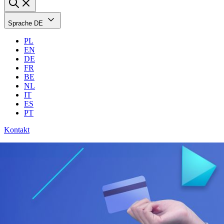
Sprache
DE
PL
EN
DE
FR
BE
NL
IT
ES
PT
Kontakt