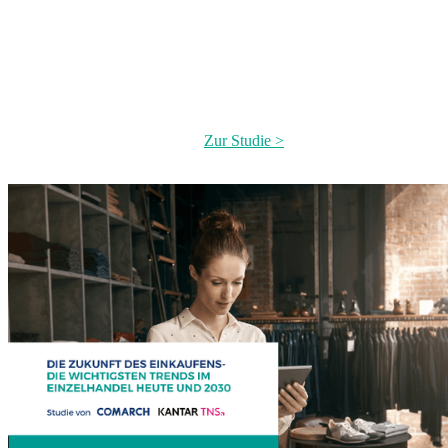
ermöglichen. Dafür investieren wir jährlich ca. 200.000
Personentage in Forschung und Entwicklung. Als Basis dafür
dienen uns neben der eigenen Projekterfahrung auch aktuelle
Marktinformationen. Dazu führt Comarch Marktuntersuchungen zu
Konsumentenverhalten und –erwartungen durch. So haben wir
gemeinsam mit Kantar TNS eine Marktstudie über die Zukunft des
Einkaufens erstellt. Hierfür wurden über 3.000 Konsumenten aus 6
europäischen Ländern befragt.
Zur Studie >