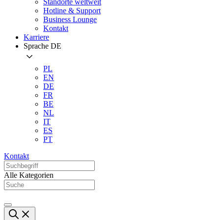
Standorte weltweit
Hotline & Support
Business Lounge
Kontakt
Karriere
Sprache
DE
PL
EN
DE
FR
BE
NL
IT
ES
PT
Kontakt
Alle Kategorien