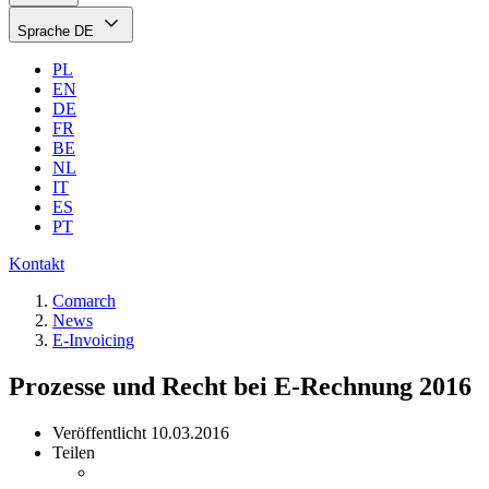
Sprache
DE
PL
EN
DE
FR
BE
NL
IT
ES
PT
Kontakt
Comarch
News
E-Invoicing
Prozesse und Recht bei E-Rechnung 2016
Veröffentlicht
10.03.2016
Teilen