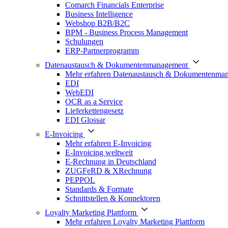
Comarch Financials Enterprise
Business Intelligence
Webshop B2B/B2C
BPM - Business Process Management
Schulungen
ERP-Partnerprogramm
Datenaustausch & Dokumentenmanagement
Mehr erfahren Datenaustausch & Dokumentenma
EDI
WebEDI
OCR as a Service
Lieferkettengesetz
EDI Glossar
E-Invoicing
Mehr erfahren E-Invoicing
E-Invoicing weltweit
E-Rechnung in Deutschland
ZUGFeRD & XRechnung
PEPPOL
Standards & Formate
Schnittstellen & Konnektoren
Loyalty Marketing Plattform
Mehr erfahren Loyalty Marketing Plattform