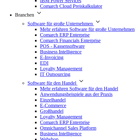
IBM Power Services
Comarch Cloud Preiskalkulator
Branchen
Software für große Unternehmen
Mehr erfahren Software für große Unternehmen
Comarch ERP Enterprise
Comarch Financials Enterprise
POS - Kassensoftware
Business Intelligence
E-Invoicing
EDI
Loyalty Management
IT Outsourcing
Software für den Handel
Mehr erfahren Software für den Handel
Anwendungsbeispiele aus der Praxis
Einzelhandel
E-Commerce
Großhandel
Loyalty Management
Comarch ERP Enterprise
Omnichannel Sales Platform
Business Intelligence
Webshop