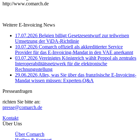
http://www.comarch.de
Weitere E-Invoicing News
17.07.2026
Belgien billigt Gesetzesentwurf zur teilweisen
Umsetzung der ViDA-Richtlinie
10.07.2026
Comarch offiziell als akkreditierter Service
Provider für das E-Invoicing-Mandat in den VAE anerkannt
03.07.2026
Vereinigtes Königreich wählt Peppol als zentrales
Interoperabilitätsnetzwerk für die elektronische
Rechnungsstellung
29.06.2026
Alles, was Sie über das französische E-Invoicing-
Mandat wissen müssen: Experten-Q&A
Presseanfragen
richten Sie bitte an:
presse@comarch.de
Kontakt
Über Uns
Über Comarch
Hotline & Support