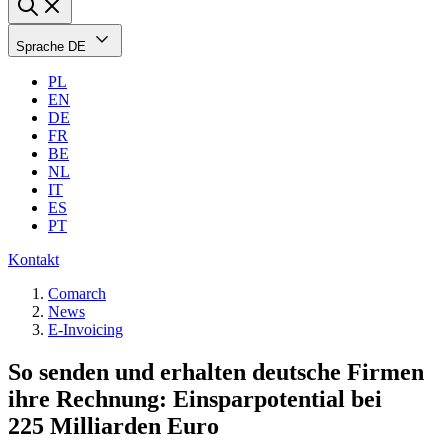
Sprache
DE
PL
EN
DE
FR
BE
NL
IT
ES
PT
Kontakt
Comarch
News
E-Invoicing
So senden und erhalten deutsche Firmen
ihre Rechnung: Einsparpotential bei
225 Milliarden Euro