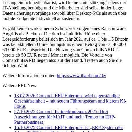
Lösung einfach bedienbar ist, wird keine Unterstützung seitens der
IT-Abteilung benötigt und die Mitarbeiter sind selbst in der Lage,
Datensicherungsvorgänge sowohl über Desktop-PCs als auch über
mobile Endgeräte individuell anzusteuern.
Es gibt keinen wirksameren Schutz vor Folgen eines Ransomware-
Angriffs als Backups. Die durchschnittliche Höhe einer
Lösegeldforderung belief sich im Jahr 2021 auf ca. 1 bis 1,5 Bitcoin,
was bei aktuellem Umrechnungskurs einem Betrag von ca. 46.000-
69.000 EUR entspricht. Die Nutzung von Comarch iBARD ist
bereits ab 50 EUR netto / Monat möglich. Die Vorteile von
Comarch iBARD liegen also auf der Hand. Treffen auch Sie die
richtige Wahl!
Weitere Informationen unter:
https://www.ibard.com/de/
Weitere ERP News
13.07.2026
Comarch ERP Enterprise wird eigenständige
Geschäftseinheit – mit neuem Führungsteam und klarem KI-
Fokus
27.10.2025
Comarch Partnerkonferenz 2025: Drei
Auszeichnungen für MAIT und mehr Tempo im ERP-
Partnerbusiness
16.10.2025
Comarch ERP Enterprise ist „ERP-System des