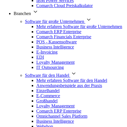
IBM Power Services
Comarch Cloud Preiskalkulator
Branchen
Software für große Unternehmen
Mehr erfahren Software für große Unternehmen
Comarch ERP Enterprise
Comarch Financials Enterprise
POS - Kassensoftware
Business Intelligence
E-Invoicing
EDI
Loyalty Management
IT Outsourcing
Software für den Handel
Mehr erfahren Software für den Handel
Anwendungsbeispiele aus der Praxis
Einzelhandel
E-Commerce
Großhandel
Loyalty Management
Comarch ERP Enterprise
Omnichannel Sales Platform
Business Intelligence
Webshop