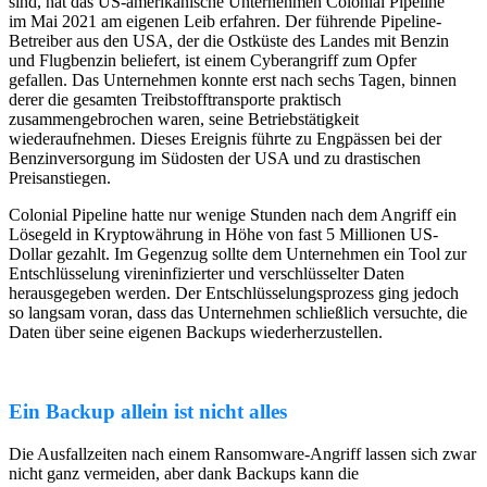
sind, hat das US-amerikanische Unternehmen Colonial Pipeline
im Mai 2021 am eigenen Leib erfahren. Der führende Pipeline-
Betreiber aus den USA, der die Ostküste des Landes mit Benzin
und Flugbenzin beliefert, ist einem Cyberangriff zum Opfer
gefallen. Das Unternehmen konnte erst nach sechs Tagen, binnen
derer die gesamten Treibstofftransporte praktisch
zusammengebrochen waren, seine Betriebstätigkeit
wiederaufnehmen. Dieses Ereignis führte zu Engpässen bei der
Benzinversorgung im Südosten der USA und zu drastischen
Preisanstiegen.
Colonial Pipeline hatte nur wenige Stunden nach dem Angriff ein
Lösegeld in Kryptowährung in Höhe von fast 5 Millionen US-
Dollar gezahlt. Im Gegenzug sollte dem Unternehmen ein Tool zur
Entschlüsselung vireninfizierter und verschlüsselter Daten
herausgegeben werden. Der Entschlüsselungsprozess ging jedoch
so langsam voran, dass das Unternehmen schließlich versuchte, die
Daten über seine eigenen Backups wiederherzustellen.
Ein Backup allein ist nicht alles
Die Ausfallzeiten nach einem Ransomware-Angriff lassen sich zwar
nicht ganz vermeiden, aber dank Backups kann die