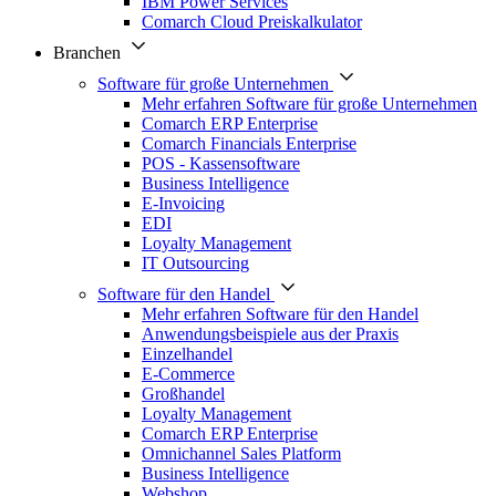
IBM Power Services
Comarch Cloud Preiskalkulator
Branchen
Software für große Unternehmen
Mehr erfahren Software für große Unternehmen
Comarch ERP Enterprise
Comarch Financials Enterprise
POS - Kassensoftware
Business Intelligence
E-Invoicing
EDI
Loyalty Management
IT Outsourcing
Software für den Handel
Mehr erfahren Software für den Handel
Anwendungsbeispiele aus der Praxis
Einzelhandel
E-Commerce
Großhandel
Loyalty Management
Comarch ERP Enterprise
Omnichannel Sales Platform
Business Intelligence
Webshop