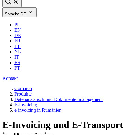
Sprache
DE
PL
EN
DE
FR
BE
NL
IT
ES
PT
Kontakt
Comarch
Produkte
Datenaustausch und Dokumentenmanagement
E-Invoicing
e-invoicing in Rumänien
E-Invoicing und E-Transport