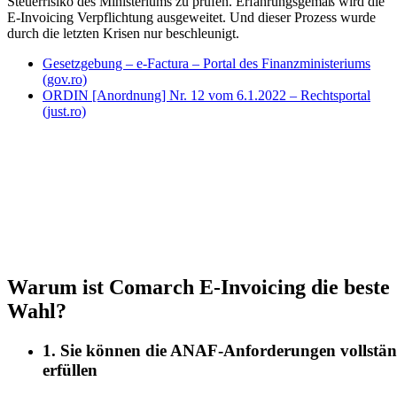
Steuerrisiko des Ministeriums zu prüfen. Erfahrungsgemäß wird die
E-Invoicing Verpflichtung ausgeweitet. Und dieser Prozess wurde
durch die letzten Krisen nur beschleunigt.
Gesetzgebung – e-Factura – Portal des Finanzministeriums
(gov.ro)
ORDIN [Anordnung] Nr. 12 vom 6.1.2022 – Rechtsportal
(just.ro)
Wir stellen Ihnen geeignete Lösungen für
E-Invoicing und E-Transportanmeldung
bereit, damit Sie den neuen gesetzlichen
Bestimmungen in Rumänien gerecht
werden können.
Warum ist Comarch E-Invoicing die beste
Wahl?
1. Sie können die ANAF-Anforderungen vollstän
erfüllen