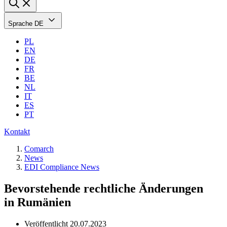
Sprache
DE
PL
EN
DE
FR
BE
NL
IT
ES
PT
Kontakt
Comarch
News
EDI Compliance News
Bevorstehende rechtliche Änderungen
in Rumänien
Veröffentlicht
20.07.2023