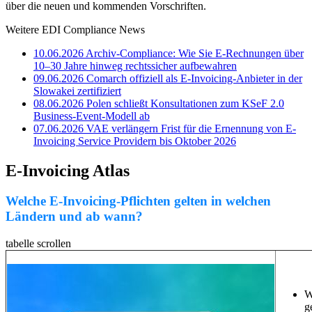
über die neuen und kommenden Vorschriften.
Weitere EDI Compliance News
10.06.2026
Archiv-Compliance: Wie Sie E-Rechnungen über
10–30 Jahre hinweg rechtssicher aufbewahren
09.06.2026
Comarch offiziell als E-Invoicing-Anbieter in der
Slowakei zertifiziert
08.06.2026
Polen schließt Konsultationen zum KSeF 2.0
Business-Event-Modell ab
07.06.2026
VAE verlängern Frist für die Ernennung von E-
Invoicing Service Providern bis Oktober 2026
E-Invoicing Atlas
Welche E-Invoicing-Pflichten gelten in welchen
Ländern und ab wann?
tabelle scrollen
W
g