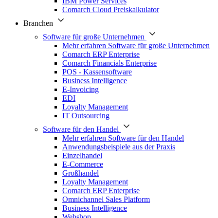
IBM Power Services
Comarch Cloud Preiskalkulator
Branchen
Software für große Unternehmen
Mehr erfahren Software für große Unternehmen
Comarch ERP Enterprise
Comarch Financials Enterprise
POS - Kassensoftware
Business Intelligence
E-Invoicing
EDI
Loyalty Management
IT Outsourcing
Software für den Handel
Mehr erfahren Software für den Handel
Anwendungsbeispiele aus der Praxis
Einzelhandel
E-Commerce
Großhandel
Loyalty Management
Comarch ERP Enterprise
Omnichannel Sales Platform
Business Intelligence
Webshop