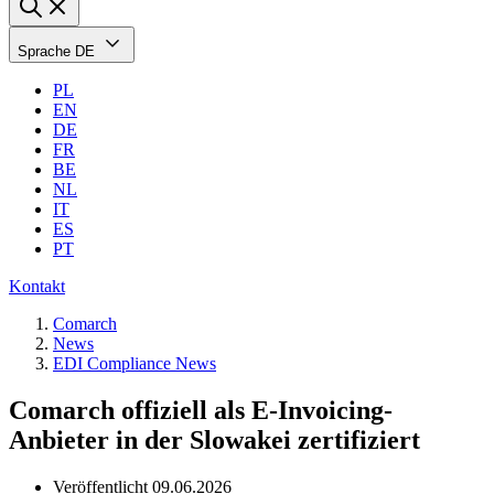
Sprache
DE
PL
EN
DE
FR
BE
NL
IT
ES
PT
Kontakt
Comarch
News
EDI Compliance News
Comarch offiziell als E-Invoicing-
Anbieter in der Slowakei zertifiziert
Veröffentlicht
09.06.2026