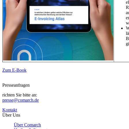
e
R
a
e
w
W
l
B
g
Zum E-Book
Presseanfragen
richten Sie bitte an:
presse@comarch.de
Kontakt
Über Uns
Über Comarch