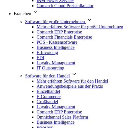
IBM Power Services
Comarch Cloud Preiskalkulator
Branchen
Software für große Unternehmen
Mehr erfahren Software für große Unternehmen
Comarch ERP Enterprise
Comarch Financials Enterprise
POS - Kassensoftware
Business Intelligence
E-Invoicing
EDI
Loyalty Management
IT Outsourcing
Software für den Handel
Mehr erfahren Software für den Handel
Anwendungsbeispiele aus der Praxis
Einzelhandel
E-Commerce
Großhandel
Loyalty Management
Comarch ERP Enterprise
Omnichannel Sales Platform
Business Intelligence
Webshop