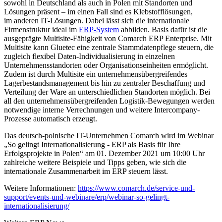
sowohl in Deutschland als auch in Polen mit Standorten und
Lösungen präsent – im einen Fall sind es Klebstofflösungen,
im anderen IT-Lösungen. Dabei lässt sich die internationale
Firmenstruktur ideal im
ERP-System
abbilden. Basis dafür ist die
ausgeprägte Multisite-Fähigkeit von Comarch ERP Enterprise. Mit
Multisite kann Gluetec eine zentrale Stammdatenpflege steuern, die
zugleich flexibel Daten-Individualisierung in einzelnen
Unternehmensstandorten oder Organisationseinheiten ermöglicht.
Zudem ist durch Multisite ein unternehmensübergreifendes
Lagerbestandsmanagement bis hin zu zentraler Beschaffung und
Verteilung der Ware an unterschiedlichen Standorten möglich. Bei
all den unternehmensübergreifenden Logistik-Bewegungen werden
notwendige interne Verrechnungen und weitere Intercompany-
Prozesse automatisch erzeugt.
Das deutsch-polnische IT-Unternehmen Comarch wird im Webinar
„So gelingt Internationalisierung - ERP als Basis für Ihre
Erfolgsprojekte in Polen“ am 01. Dezember 2021 um 10:00 Uhr
zahlreiche weitere Beispiele und Tipps geben, wie sich die
internationale Zusammenarbeit im ERP steuern lässt.
Weitere Informationen:
https://www.comarch.de/service-und-
support/events-und-webinare/erp/webinar-so-gelingt-
internationalisierung/