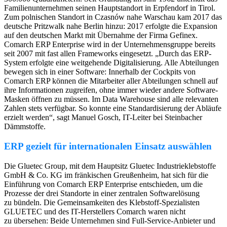
Familienunternehmen seinen Hauptstandort in Erpfendorf in Tirol.
Zum polnischen Standort in Czasnów nahe Warschau kam 2017 das
deutsche Pritzwalk nahe Berlin hinzu: 2017 erfolgte die Expansion
auf den deutschen Markt mit Übernahme der Firma Gefinex.
Comarch ERP Enterprise wird in der Unternehmensgruppe bereits
seit 2007 mit fast allen Frameworks eingesetzt. „Durch das ERP-
System erfolgte eine weitgehende Digitalisierung. Alle Abteilungen
bewegen sich in einer Software: Innerhalb der Cockpits von
Comarch ERP können die Mitarbeiter aller Abteilungen schnell auf
ihre Informationen zugreifen, ohne immer wieder andere Software-
Masken öffnen zu müssen. Im Data Warehouse sind alle relevanten
Zahlen stets verfügbar. So konnte eine Standardisierung der Abläufe
erzielt werden“, sagt Manuel Gosch, IT-Leiter bei Steinbacher
Dämmstoffe.
ERP gezielt für internationalen Einsatz auswählen
Die Gluetec Group, mit dem Hauptsitz Gluetec Industrieklebstoffe
GmbH & Co. KG im fränkischen Greußenheim, hat sich für die
Einführung von Comarch ERP Enterprise entschieden, um die
Prozesse der drei Standorte in einer zentralen Softwarelösung
zu bündeln. Die Gemeinsamkeiten des Klebstoff-Spezialisten
GLUETEC und des IT-Herstellers Comarch waren nicht
zu übersehen: Beide Unternehmen sind Full-Service-Anbieter und