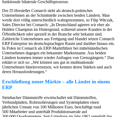
funktionale bilaterale Geschäftsprozesse.
Der IT-Hersteller Comarch steht als deutsch-polnisches
Unternehmen an der Schnittstelle zwischen beiden Ländern. Man
werde dort völlig unterschiedlich wahrgenommen, so Filip Witczak,
Sales Director bei Comarch: „In Deutschland agieren wir eher als
Hidden Champion im Hintergrund, während unsere Kunden in der
Öffentlichkeit oder speziell in der Branche sehr bekannt sind.
Zahlreiche Unternehmen aus Fertigung und Handel setzen Comarch
ERP Enterprise im deutschsprachigen Raum und darüber hinaus ein.
In Polen ist Comarch als ERP-Marktführer bei mittelständischen
Unternehmen dagegen ein bekannter Markenname. Aus beiden
Ländern kommen immer wieder Anfragen von Grenzgängern.“ Das
erklärt er sich so: „Wir können uns gut in multinationale
Unternehmen hineinversetzen, wir kennen deren Stärken und auch
deren Herausforderungen.“
Erschließung neuer Märkte – alle Länder in einem
ERP
Steinbacher Dämmstoffe erwirtschaftet mit Dämmstoffen,
Verbundplatten, Rohrisolierungen und Systemplatten einen
jährlichen Umsatz von 100 Millionen Euro, beschäftigt rund
500 Mitarbeiter und unterhält Produktionsareale auf
300.000 Quadratmetern. Seit Gründung im Jahr 1962 unterhält das