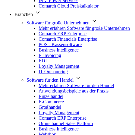
IBM Power Services
Comarch Cloud Preiskalkulator
Branchen
Software für große Unternehmen
Mehr erfahren Software für große Unternehmen
Comarch ERP Enterprise
Comarch Financials Enterprise
POS - Kassensoftware
Business Intelligence
E-Invoicing
EDI
Loyalty Management
IT Outsourcing
Software für den Handel
Mehr erfahren Software für den Handel
Anwendungsbeispiele aus der Praxis
Einzelhandel
E-Commerce
Großhandel
Loyalty Management
Comarch ERP Enterprise
Omnichannel Sales Platform
Business Intelligence
Webshop