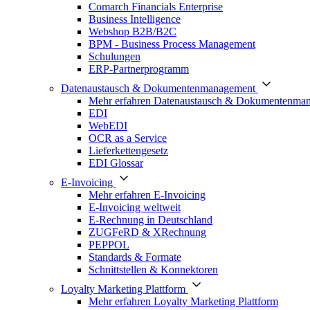
Comarch Financials Enterprise
Business Intelligence
Webshop B2B/B2C
BPM - Business Process Management
Schulungen
ERP-Partnerprogramm
Datenaustausch & Dokumentenmanagement
Mehr erfahren Datenaustausch & Dokumentenma
EDI
WebEDI
OCR as a Service
Lieferkettengesetz
EDI Glossar
E-Invoicing
Mehr erfahren E-Invoicing
E-Invoicing weltweit
E-Rechnung in Deutschland
ZUGFeRD & XRechnung
PEPPOL
Standards & Formate
Schnittstellen & Konnektoren
Loyalty Marketing Plattform
Mehr erfahren Loyalty Marketing Plattform