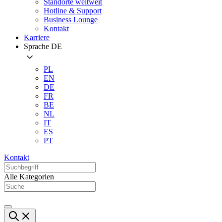
Standorte weltweit
Hotline & Support
Business Lounge
Kontakt
Karriere
Sprache
DE
PL
EN
DE
FR
BE
NL
IT
ES
PT
Kontakt
Alle Kategorien