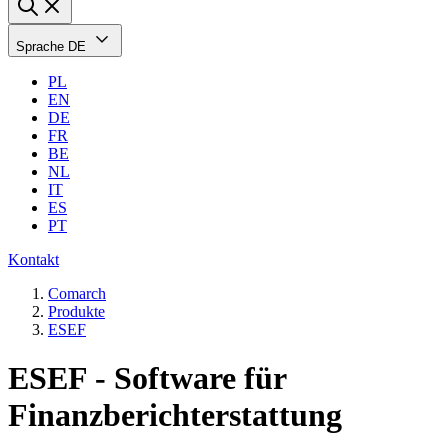
Sprache
DE
PL
EN
DE
FR
BE
NL
IT
ES
PT
Kontakt
Comarch
Produkte
ESEF
ESEF - Software für
Finanzberichterstattung