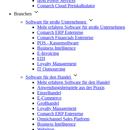
IBM Power Services
Comarch Cloud Preiskalkulator
Branchen
Software für große Unternehmen
Mehr erfahren Software für große Unternehmen
Comarch ERP Enterprise
Comarch Financials Enterprise
POS - Kassensoftware
Business Intelligence
E-Invoicing
EDI
Loyalty Management
IT Outsourcing
Software für den Handel
Mehr erfahren Software für den Handel
Anwendungsbeispiele aus der Praxis
Einzelhandel
E-Commerce
Großhandel
Loyalty Management
Comarch ERP Enterprise
Omnichannel Sales Platform
Business Intelligence
Webshop