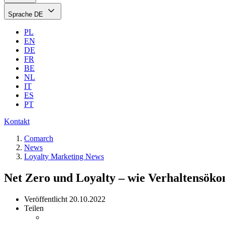
Sprache
DE
PL
EN
DE
FR
BE
NL
IT
ES
PT
Kontakt
Comarch
News
Loyalty Marketing News
Net Zero und Loyalty – wie Verhaltensöko
Veröffentlicht
20.10.2022
Teilen