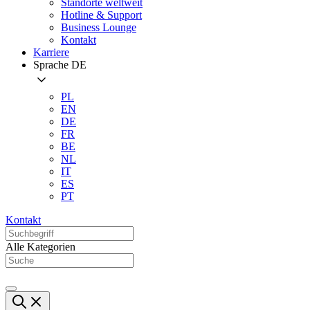
Standorte weltweit
Hotline & Support
Business Lounge
Kontakt
Karriere
Sprache
DE
PL
EN
DE
FR
BE
NL
IT
ES
PT
Kontakt
Alle Kategorien