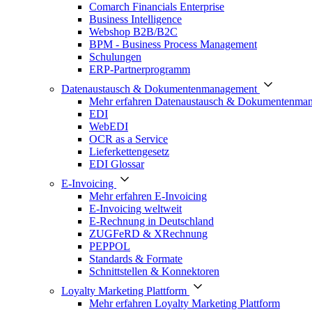
Comarch Financials Enterprise
Business Intelligence
Webshop B2B/B2C
BPM - Business Process Management
Schulungen
ERP-Partnerprogramm
Datenaustausch & Dokumentenmanagement
Mehr erfahren Datenaustausch & Dokumentenma
EDI
WebEDI
OCR as a Service
Lieferkettengesetz
EDI Glossar
E-Invoicing
Mehr erfahren E-Invoicing
E-Invoicing weltweit
E-Rechnung in Deutschland
ZUGFeRD & XRechnung
PEPPOL
Standards & Formate
Schnittstellen & Konnektoren
Loyalty Marketing Plattform
Mehr erfahren Loyalty Marketing Plattform