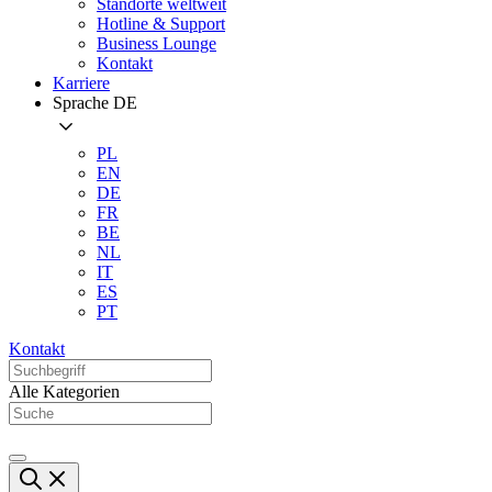
Standorte weltweit
Hotline & Support
Business Lounge
Kontakt
Karriere
Sprache
DE
PL
EN
DE
FR
BE
NL
IT
ES
PT
Kontakt
Alle Kategorien