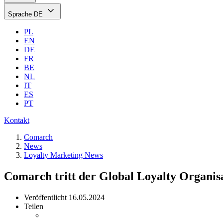
Sprache
DE
PL
EN
DE
FR
BE
NL
IT
ES
PT
Kontakt
Comarch
News
Loyalty Marketing News
Comarch tritt der Global Loyalty Organisa
Veröffentlicht
16.05.2024
Teilen