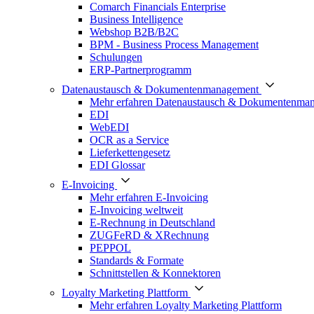
Comarch Financials Enterprise
Business Intelligence
Webshop B2B/B2C
BPM - Business Process Management
Schulungen
ERP-Partnerprogramm
Datenaustausch & Dokumentenmanagement
Mehr erfahren Datenaustausch & Dokumentenma
EDI
WebEDI
OCR as a Service
Lieferkettengesetz
EDI Glossar
E-Invoicing
Mehr erfahren E-Invoicing
E-Invoicing weltweit
E-Rechnung in Deutschland
ZUGFeRD & XRechnung
PEPPOL
Standards & Formate
Schnittstellen & Konnektoren
Loyalty Marketing Plattform
Mehr erfahren Loyalty Marketing Plattform