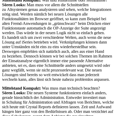
Mittelstand Kompakt:
Was sind Hindernisse oder Hemmnisse?
Sören Looks:
Man muss vor allem die Schnittstellen
zu Altsystemen genau analysieren und sehen, welche Integrationen
nötig sind. Werden nämlich bei neuen Lösungen alle
Funktionalitäten im Browser geöffnet, so kann zum Beispiel bei
alten Fremd-Anwendungen in „grünschwarz“ beim Drücken einer
Funktionstaste automatisch die OP-Anzeige der Suite angezeigt
werden. Das würde in der neuen Logik nicht so einfach gehen.
Es handelt sich um zwei verschiedene Welten, auch wenn die neue
Lösung auf iSeries betrieben wird. Verknüpfungen können dann
unter Umständen nicht eins zu eins wiederherstellbar sein.
Deswegen empfehlen sich natürlich auch, alles aus einer Hand
zu beziehen. Dennoch können wir bei solchen Themen im Rahmen
der Einsatzanalyse eigentlich immer eine passende Alternative
anbieten, sei es, dass eine Schnittstelle anders umgesetzt wird oder
ganz wegfällt, wenn sie nicht prozessrelevant war. Die neuen
Lösungen sind bereits so weit entwickelt dass man jederzeit
wechseln kann, alles lässt sich heute nahezu problemlos anpassen.
Mittelstand Kompakt:
Was muss man technisch beachten?
Sören Looks:
Die neuen Systeme funktionieren einfach anders,
gerade hinsichtlich der Administration. Entweder investiert man
in Schulung für Administration und Abfragen von Berichten, welche
sich heute mit Crystal Reports definieren lassen. Zeit und Aufwand
hängen hier ganz von den Bedürfnissen ab. Oder man verzichtet auf