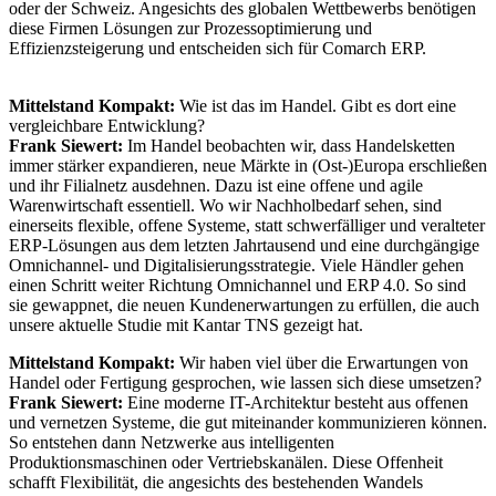
oder der Schweiz. Angesichts des globalen Wettbewerbs benötigen
diese Firmen Lösungen zur Prozessoptimierung und
Effizienzsteigerung und entscheiden sich für Comarch ERP.
Mittelstand Kompakt:
Wie ist das im Handel. Gibt es dort eine
vergleichbare Entwicklung?
Frank Siewert:
Im Handel beobachten wir, dass Handelsketten
immer stärker expandieren, neue Märkte in (Ost-)Europa erschließen
und ihr Filialnetz ausdehnen. Dazu ist eine offene und agile
Warenwirtschaft essentiell. Wo wir Nachholbedarf sehen, sind
einerseits flexible, offene Systeme, statt schwerfälliger und veralteter
ERP-Lösungen aus dem letzten Jahrtausend und eine durchgängige
Omnichannel- und Digitalisierungsstrategie. Viele Händler gehen
einen Schritt weiter Richtung Omnichannel und ERP 4.0. So sind
sie gewappnet, die neuen Kundenerwartungen zu erfüllen, die auch
unsere aktuelle Studie mit Kantar TNS gezeigt hat.
Mittelstand Kompakt:
Wir haben viel über die Erwartungen von
Handel oder Fertigung gesprochen, wie lassen sich diese umsetzen?
Frank Siewert:
Eine moderne IT-Architektur besteht aus offenen
und vernetzen Systeme, die gut miteinander kommunizieren können.
So entstehen dann Netzwerke aus intelligenten
Produktionsmaschinen oder Vertriebskanälen. Diese Offenheit
schafft Flexibilität, die angesichts des bestehenden Wandels