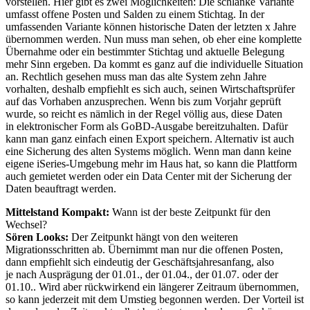
vorstellen. Hier gibt es zwei Möglichkeiten: Die schlanke Variante
umfasst offene Posten und Salden zu einem Stichtag. In der
umfassenden Variante können historische Daten der letzten x Jahre
übernommen werden. Nun muss man sehen, ob eher eine komplette
Übernahme oder ein bestimmter Stichtag und aktuelle Belegung
mehr Sinn ergeben. Da kommt es ganz auf die individuelle Situation
an. Rechtlich gesehen muss man das alte System zehn Jahre
vorhalten, deshalb empfiehlt es sich auch, seinen Wirtschaftsprüfer
auf das Vorhaben anzusprechen. Wenn bis zum Vorjahr geprüft
wurde, so reicht es nämlich in der Regel völlig aus, diese Daten
in elektronischer Form als GoBD-Ausgabe bereitzuhalten. Dafür
kann man ganz einfach einen Export speichern. Alternativ ist auch
eine Sicherung des alten Systems möglich. Wenn man dann keine
eigene iSeries-Umgebung mehr im Haus hat, so kann die Plattform
auch gemietet werden oder ein Data Center mit der Sicherung der
Daten beauftragt werden.
Mittelstand Kompakt:
Wann ist der beste Zeitpunkt für den
Wechsel?
Sören Looks:
Der Zeitpunkt hängt von den weiteren
Migrationsschritten ab. Übernimmt man nur die offenen Posten,
dann empfiehlt sich eindeutig der Geschäftsjahresanfang, also
je nach Ausprägung der 01.01., der 01.04., der 01.07. oder der
01.10.. Wird aber rückwirkend ein längerer Zeitraum übernommen,
so kann jederzeit mit dem Umstieg begonnen werden. Der Vorteil ist