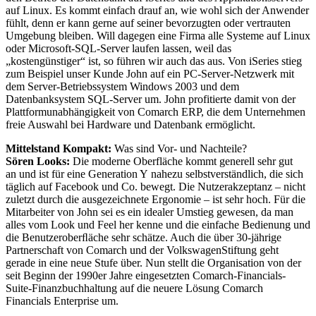
auf Linux. Es kommt einfach drauf an, wie wohl sich der Anwender
fühlt, denn er kann gerne auf seiner bevorzugten oder vertrauten
Umgebung bleiben. Will dagegen eine Firma alle Systeme auf Linux
oder Microsoft-SQL-Server laufen lassen, weil das
„kostengünstiger“ ist, so führen wir auch das aus. Von iSeries stieg
zum Beispiel unser Kunde John auf ein PC-Server-Netzwerk mit
dem Server-Betriebssystem Windows 2003 und dem
Datenbanksystem SQL-Server um. John profitierte damit von der
Plattformunabhängigkeit von Comarch ERP, die dem Unternehmen
freie Auswahl bei Hardware und Datenbank ermöglicht.
Mittelstand Kompakt:
Was sind Vor- und Nachteile?
Sören Looks:
Die moderne Oberfläche kommt generell sehr gut
an und ist für eine Generation Y nahezu selbstverständlich, die sich
täglich auf Facebook und Co. bewegt. Die Nutzerakzeptanz – nicht
zuletzt durch die ausgezeichnete Ergonomie – ist sehr hoch. Für die
Mitarbeiter von John sei es ein idealer Umstieg gewesen, da man
alles vom Look und Feel her kenne und die einfache Bedienung und
die Benutzeroberﬂäche sehr schätze. Auch die über 30-jährige
Partnerschaft von Comarch und der VolkswagenStiftung geht
gerade in eine neue Stufe über. Nun stellt die Organisation von der
seit Beginn der 1990er Jahre eingesetzten Comarch-Financials-
Suite-Finanzbuchhaltung auf die neuere Lösung Comarch
Financials Enterprise um.