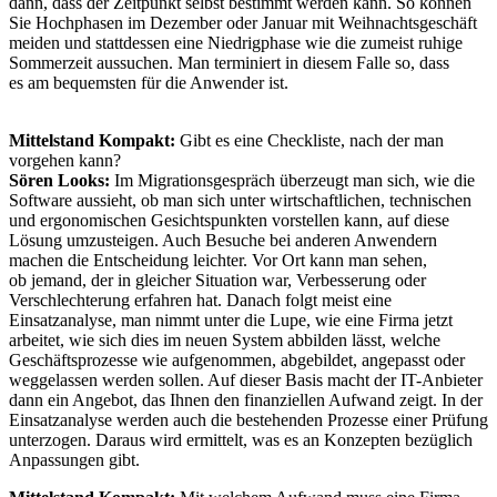
dann, dass der Zeitpunkt selbst bestimmt werden kann. So können
Sie Hochphasen im Dezember oder Januar mit Weihnachtsgeschäft
meiden und stattdessen eine Niedrigphase wie die zumeist ruhige
Sommerzeit aussuchen. Man terminiert in diesem Falle so, dass
es am bequemsten für die Anwender ist.
Mittelstand Kompakt:
Gibt es eine Checkliste, nach der man
vorgehen kann?
Sören Looks:
Im Migrationsgespräch überzeugt man sich, wie die
Software aussieht, ob man sich unter wirtschaftlichen, technischen
und ergonomischen Gesichtspunkten vorstellen kann, auf diese
Lösung umzusteigen. Auch Besuche bei anderen Anwendern
machen die Entscheidung leichter. Vor Ort kann man sehen,
ob jemand, der in gleicher Situation war, Verbesserung oder
Verschlechterung erfahren hat. Danach folgt meist eine
Einsatzanalyse, man nimmt unter die Lupe, wie eine Firma jetzt
arbeitet, wie sich dies im neuen System abbilden lässt, welche
Geschäftsprozesse wie aufgenommen, abgebildet, angepasst oder
weggelassen werden sollen. Auf dieser Basis macht der IT-Anbieter
dann ein Angebot, das Ihnen den finanziellen Aufwand zeigt. In der
Einsatzanalyse werden auch die bestehenden Prozesse einer Prüfung
unterzogen. Daraus wird ermittelt, was es an Konzepten bezüglich
Anpassungen gibt.