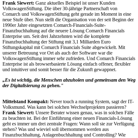
Frank Siewert:
Ganz aktuelles Beispiel ist unser Kunden
VolkswagenStiftung. Die über 30-jährige Partnerschaft von
Comarch und VolkswagenStiftung geht gerade im Moment in eine
neue Stufe über. Nun stellt die Organisation von der seit Beginn der
1990er Jahre eingesetzten Comarch-Financials-Suite-
Finanzbuchhaltung auf die neuere Lösung Comarch Financials
Enterprise um. Seit drei Jahrzehnten wird die komplette
Finanzbuchhaltung der Stiftung mit 3,1 Milliarden Euro
Stiftungskapital mit Comarch Financials Suite abgewickelt. Mit
unserer Betreuung vor Ort als auch der Software war die
VolkswagenStiftung immer sehr zufrieden. Und Comarch Financials
Enterprise ist als browserbasierte Lösung einfach offener, flexibler
und intuitiver und somit besser für die Zukunft gewappnet.
„Es ist wichtig, die Menschen abzuholen und gemeinsam den Weg
der Digitalisierung zu gehen."
Mittelstand Kompakt:
Never touch a running System, sagt der IT-
Volksmund. Was kann bei solchen Wechselprojekten passieren?
Frank Siewert:
Unsere Berater wissen genau, was in solchen Fälle
zu beachten ist. Bei der Einführung einer neuen Financials-Lösung
geht es immer um drei zentrale Fragen: Wann soll sie zur Verfügung
stehen? Was und wieviel soll übernommen werden aus
Finanzbuchhaltung, Anlagenbuchhaltung und Controlling? Wie