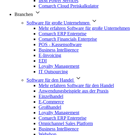
IBM Power Services
Comarch Cloud Preiskalkulator
Branchen
Software für große Unternehmen
Mehr erfahren Software für große Unternehmen
Comarch ERP Enterprise
Comarch Financials Enterprise
POS - Kassensoftware
Business Intelligence
E-Invoicing
EDI
Loyalty Management
IT Outsourcing
Software für den Handel
Mehr erfahren Software für den Handel
Anwendungsbeispiele aus der Praxis
Einzelhandel
E-Commerce
Großhandel
Loyalty Management
Comarch ERP Enterprise
Omnichannel Sales Platform
Business Intelligence
Webshop