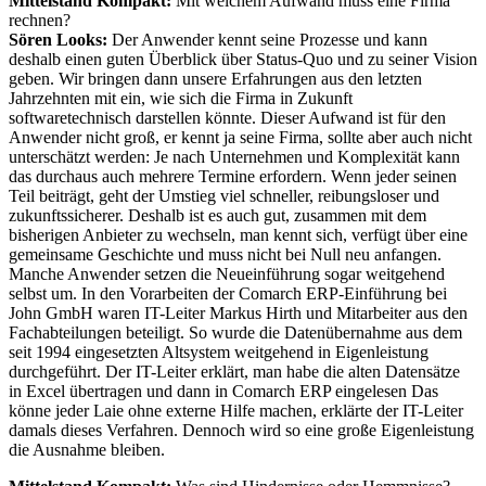
Mittelstand Kompakt:
Mit welchem Aufwand muss eine Firma
rechnen?
Sören Looks:
Der Anwender kennt seine Prozesse und kann
deshalb einen guten Überblick über Status-Quo und zu seiner Vision
geben. Wir bringen dann unsere Erfahrungen aus den letzten
Jahrzehnten mit ein, wie sich die Firma in Zukunft
softwaretechnisch darstellen könnte. Dieser Aufwand ist für den
Anwender nicht groß, er kennt ja seine Firma, sollte aber auch nicht
unterschätzt werden: Je nach Unternehmen und Komplexität kann
das durchaus auch mehrere Termine erfordern. Wenn jeder seinen
Teil beiträgt, geht der Umstieg viel schneller, reibungsloser und
zukunftssicherer. Deshalb ist es auch gut, zusammen mit dem
bisherigen Anbieter zu wechseln, man kennt sich, verfügt über eine
gemeinsame Geschichte und muss nicht bei Null neu anfangen.
Manche Anwender setzen die Neueinführung sogar weitgehend
selbst um. In den Vorarbeiten der Comarch ERP-Einführung bei
John GmbH waren IT-Leiter Markus Hirth und Mitarbeiter aus den
Fachabteilungen beteiligt. So wurde die Datenübernahme aus dem
seit 1994 eingesetzten Altsystem weitgehend in Eigenleistung
durchgeführt. Der IT-Leiter erklärt, man habe die alten Datensätze
in Excel übertragen und dann in Comarch ERP eingelesen Das
könne jeder Laie ohne externe Hilfe machen, erklärte der IT-Leiter
damals dieses Verfahren. Dennoch wird so eine große Eigenleistung
die Ausnahme bleiben.