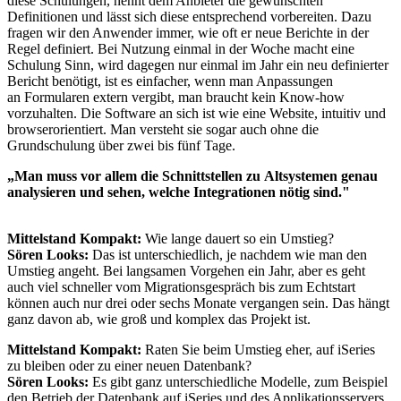
diese Schulungen, nennt dem Anbieter die gewünschten
Definitionen und lässt sich diese entsprechend vorbereiten. Dazu
fragen wir den Anwender immer, wie oft er neue Berichte in der
Regel definiert. Bei Nutzung einmal in der Woche macht eine
Schulung Sinn, wird dagegen nur einmal im Jahr ein neu definierter
Bericht benötigt, ist es einfacher, wenn man Anpassungen
an Formularen extern vergibt, man braucht kein Know-how
vorzuhalten. Die Software an sich ist wie eine Website, intuitiv und
browserorientiert. Man versteht sie sogar auch ohne die
Grundschulung über zwei bis fünf Tage.
„Man muss vor allem die Schnittstellen zu Altsystemen genau
analysieren und sehen, welche Integrationen nötig sind."
Mittelstand Kompakt:
Wie lange dauert so ein Umstieg?
Sören Looks:
Das ist unterschiedlich, je nachdem wie man den
Umstieg angeht. Bei langsamen Vorgehen ein Jahr, aber es geht
auch viel schneller vom Migrationsgespräch bis zum Echtstart
können auch nur drei oder sechs Monate vergangen sein. Das hängt
ganz davon ab, wie groß und komplex das Projekt ist.
Mittelstand Kompakt:
Raten Sie beim Umstieg eher, auf iSeries
zu bleiben oder zu einer neuen Datenbank?
Sören Looks:
Es gibt ganz unterschiedliche Modelle, zum Beispiel
den Betrieb der Datenbank auf iSeries und des Applikationsservers