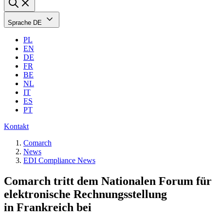
Sprache
DE
PL
EN
DE
FR
BE
NL
IT
ES
PT
Kontakt
Comarch
News
EDI Compliance News
Comarch tritt dem Nationalen Forum für
elektronische Rechnungsstellung
in Frankreich bei