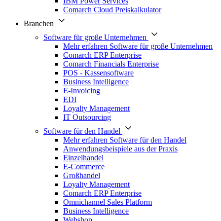
IBM Power Services
Comarch Cloud Preiskalkulator
Branchen
Software für große Unternehmen
Mehr erfahren Software für große Unternehmen
Comarch ERP Enterprise
Comarch Financials Enterprise
POS - Kassensoftware
Business Intelligence
E-Invoicing
EDI
Loyalty Management
IT Outsourcing
Software für den Handel
Mehr erfahren Software für den Handel
Anwendungsbeispiele aus der Praxis
Einzelhandel
E-Commerce
Großhandel
Loyalty Management
Comarch ERP Enterprise
Omnichannel Sales Platform
Business Intelligence
Webshop