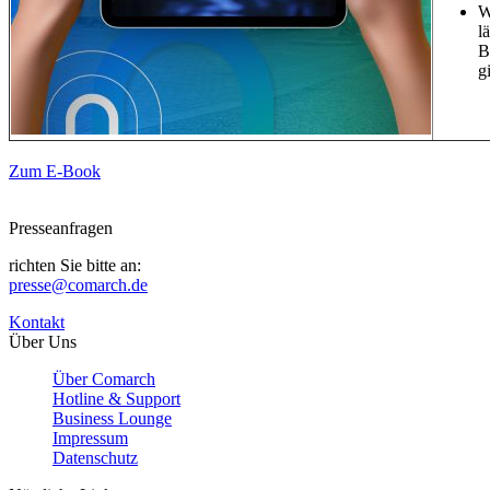
W
l
B
g
Zum E-Book
Presseanfragen
richten Sie bitte an:
presse@comarch.de
Kontakt
Über Uns
Über Comarch
Hotline & Support
Business Lounge
Impressum
Datenschutz