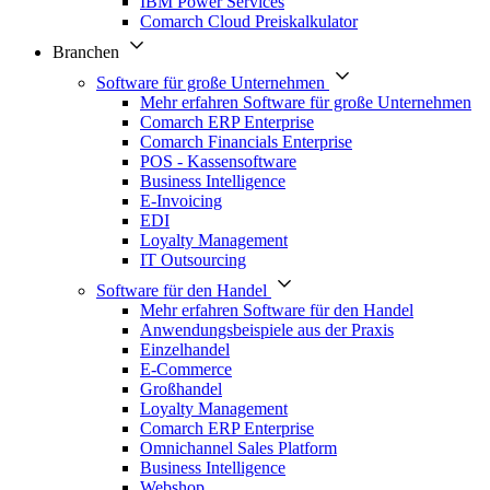
IBM Power Services
Comarch Cloud Preiskalkulator
Branchen
Software für große Unternehmen
Mehr erfahren Software für große Unternehmen
Comarch ERP Enterprise
Comarch Financials Enterprise
POS - Kassensoftware
Business Intelligence
E-Invoicing
EDI
Loyalty Management
IT Outsourcing
Software für den Handel
Mehr erfahren Software für den Handel
Anwendungsbeispiele aus der Praxis
Einzelhandel
E-Commerce
Großhandel
Loyalty Management
Comarch ERP Enterprise
Omnichannel Sales Platform
Business Intelligence
Webshop