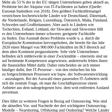
Mehr als 53 % der in der EU tätigen Unternehmen geben aktuell an,
Probleme bei der Akquise von IT-Fachleuten zu haben (Quelle:
Eurostat-Statistiken von 2018). Den größten Fachkräftemangel
verzeichnen hochentwickelte Länder wie Deutschland, Dänemark,
die Niederlande, Belgien, Luxemburg, Österreich, Malta, Finnland,
Schweden und Großbritannien. Aber auch in Ländern wie
Tschechien, Estland, Lettland, der Slowakei und Slowenien fällt
es den Unternehmen immer schwerer, geeignete Fachkräfte
zu finden. Das Ausmaß dieses Problems wurde u. a. durch die
Europäische Kommission hervorgehoben, die bereits für das Jahr
2020 einen Mangel von 900.000 Fachkräften im IKT-Bereich auf
dem alten Kontinent prognostizierte. Sehr viele Unternehmen
befinden sich mittlerweile in einer Zwickmühle – einerseits sind sie
auf bestimmte Kompetenzen angewiesen, andererseits fehlen ihnen
die finanziellen Mittel dafür. Daher entscheiden sie sich immer
häufiger dafür, ihre IT-Prozesse – von den einfachen bis hin
zu fortgeschrittenen Prozessen wie bspw. der Softwareentwicklung
– auszulagern. Bei der Auswahl eines passenden IT-Anbieters stellt
sich die zentrale Frage, ob man die Geschäftsprozesse einem
Anbieter aus dem nahegelegenen bzw. dem weit entfernten Ausland
anvertraut.
Dies führt zu weiteren Fragen in Bezug auf Outsourcing. Was sind
die aktuellen Vor- und Nachteile der drei wichtigsten Outsourcing-
Modelle – Nearshoring, Offshoring und Onshoring? Welche Länder