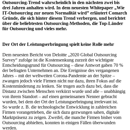
Outsourcing-Trend wahrscheinlich in den nächsten zwei bis
drei Jahren anhalten wird. In dem neuesten Whitepaper „Wie
IT-Outsourcing zur neuen Normalität wird” erläutert Comarch
Gründe, die sich hinter diesem Trend verbergen, und berichtet
über die beliebtesten Outsourcing-Methoden, die Top-Länder
für Outsourcing und vieles mehr.
Der Ort der Leistungserbringung spielt keine Rolle mehr
Dem neuesten Bericht von Deloitte „2020 Global Outsourcing
Survey“ zufolge ist die Kostensenkung zurzeit der wichtigste
Entscheidungsgrund für Outsourcing – diese Antwort gaben 70 %
der befragten Unternehmen an. Die Ereignisse des vergangenen
Jahres – mit der weltweiten Corona-Pandemie an der Spitze –
zwangen jedoch viele Firmen nicht nur dazu, ihren Fokus auf die
Kostenminderung zu lenken. Sie trugen auch dazu bei, dass die
Distanz zwischen Menschen verkürzt wurde und alle – unabhängig
von ihrem Standort – auf einen gemeinsamen Nenner gebracht
wurden, bei dem der Ort der Leistungserbringung irrelevant ist.
So wurde z. B. die technologische Entwicklung in zahlreichen
Firmen vorangetrieben, die sich dazu gezwungen sahen, digitale
Marktpräsenz zu zeigen. Zweifel, die manche Firmen bisher vom
Outsourcing abhielten, konnten in einigen Fällen überwunden
werden.