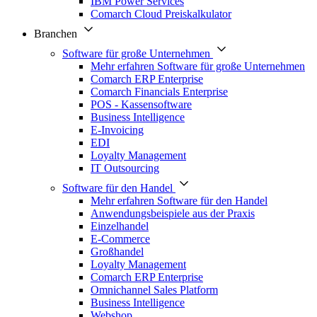
IBM Power Services
Comarch Cloud Preiskalkulator
Branchen
Software für große Unternehmen
Mehr erfahren Software für große Unternehmen
Comarch ERP Enterprise
Comarch Financials Enterprise
POS - Kassensoftware
Business Intelligence
E-Invoicing
EDI
Loyalty Management
IT Outsourcing
Software für den Handel
Mehr erfahren Software für den Handel
Anwendungsbeispiele aus der Praxis
Einzelhandel
E-Commerce
Großhandel
Loyalty Management
Comarch ERP Enterprise
Omnichannel Sales Platform
Business Intelligence
Webshop