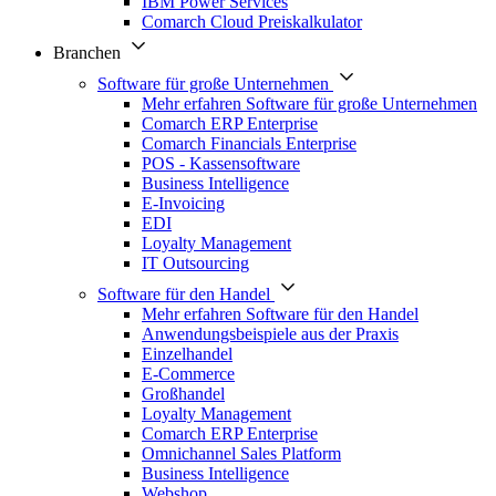
IBM Power Services
Comarch Cloud Preiskalkulator
Branchen
Software für große Unternehmen
Mehr erfahren Software für große Unternehmen
Comarch ERP Enterprise
Comarch Financials Enterprise
POS - Kassensoftware
Business Intelligence
E-Invoicing
EDI
Loyalty Management
IT Outsourcing
Software für den Handel
Mehr erfahren Software für den Handel
Anwendungsbeispiele aus der Praxis
Einzelhandel
E-Commerce
Großhandel
Loyalty Management
Comarch ERP Enterprise
Omnichannel Sales Platform
Business Intelligence
Webshop