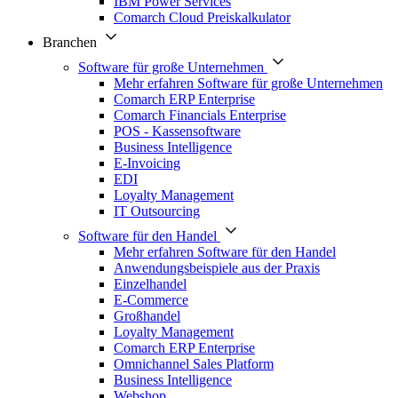
IBM Power Services
Comarch Cloud Preiskalkulator
Branchen
Software für große Unternehmen
Mehr erfahren Software für große Unternehmen
Comarch ERP Enterprise
Comarch Financials Enterprise
POS - Kassensoftware
Business Intelligence
E-Invoicing
EDI
Loyalty Management
IT Outsourcing
Software für den Handel
Mehr erfahren Software für den Handel
Anwendungsbeispiele aus der Praxis
Einzelhandel
E-Commerce
Großhandel
Loyalty Management
Comarch ERP Enterprise
Omnichannel Sales Platform
Business Intelligence
Webshop