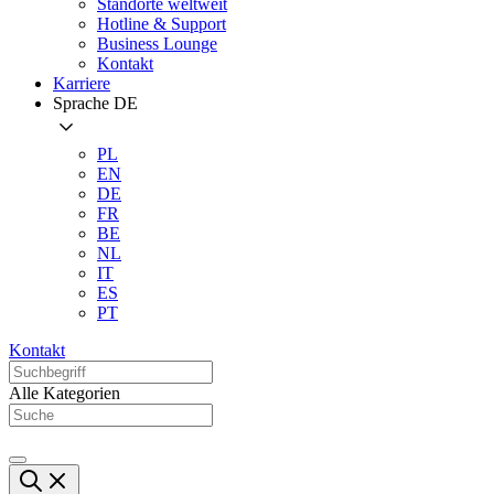
Standorte weltweit
Hotline & Support
Business Lounge
Kontakt
Karriere
Sprache
DE
PL
EN
DE
FR
BE
NL
IT
ES
PT
Kontakt
Alle Kategorien