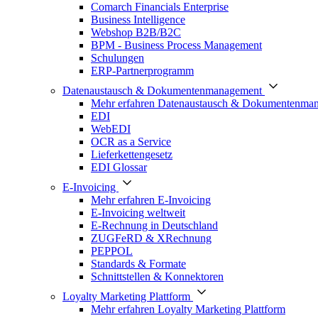
Comarch Financials Enterprise
Business Intelligence
Webshop B2B/B2C
BPM - Business Process Management
Schulungen
ERP-Partnerprogramm
Datenaustausch & Dokumentenmanagement
Mehr erfahren Datenaustausch & Dokumentenma
EDI
WebEDI
OCR as a Service
Lieferkettengesetz
EDI Glossar
E-Invoicing
Mehr erfahren E-Invoicing
E-Invoicing weltweit
E-Rechnung in Deutschland
ZUGFeRD & XRechnung
PEPPOL
Standards & Formate
Schnittstellen & Konnektoren
Loyalty Marketing Plattform
Mehr erfahren Loyalty Marketing Plattform