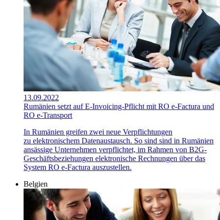
13.09.2022
Rumänien setzt auf E-Invoicing-Pflicht mit RO e-Factura und
RO e-Transport
In Rumänien greifen zwei neue Verpflichtungen
zu elektronischem Datenaustausch. So sind sind in Rumänien
ansässige Unternehmen verpflichtet, im Rahmen von B2G-
Geschäftsbeziehungen elektronische Rechnungen über das
System RO e-Factura auszustellen.
Belgien