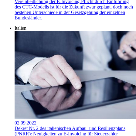
Vereinheitlichung der E-Invoicing-Pflicht durch Einführung
des CTC-Modells ist für die Zukunft zwar geplant, doch noch
bestehen Unterschiede in der Gesetzgebung der einzelnen
Bundesländer.
Italien
02.09.2022
Dekret Nr. 2 des italienischen Aufbau- und Resilienzplans
(PNRR): Neuigkeiten zu E-Invoicing für Steuerzahler