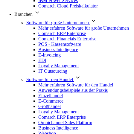
IBM Power Services
Comarch Cloud Preiskalkulator
Branchen
Software für große Unternehmen
Mehr erfahren Software für große Unternehmen
Comarch ERP Enterprise
Comarch Financials Enterprise
POS - Kassensoftware
Business Intelligence
E-Invoicing
EDI
Loyalty Management
IT Outsourcing
Software für den Handel
Mehr erfahren Software für den Handel
Anwendungsbeispiele aus der Praxis
Einzelhandel
E-Commerce
Großhandel
Loyalty Management
Comarch ERP Enterprise
Omnichannel Sales Platform
Business Intelligence
Webshop