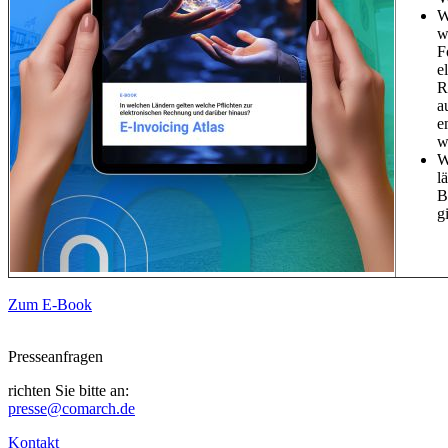
W
w
F
e
R
a
e
w
W
l
B
g
Zum E-Book
Presseanfragen
richten Sie bitte an:
presse@comarch.de
Kontakt