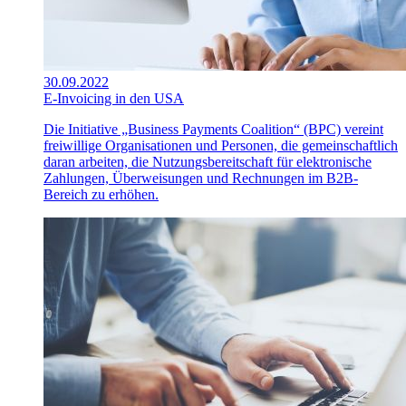
30.09.2022
E-Invoicing in den USA
Die Initiative „Business Payments Coalition“ (BPC) vereint
freiwillige Organisationen und Personen, die gemeinschaftlich
daran arbeiten, die Nutzungsbereitschaft für elektronische
Zahlungen, Überweisungen und Rechnungen im B2B-
Bereich zu erhöhen.