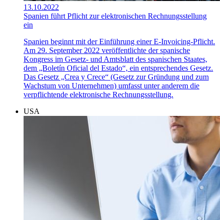
13.10.2022
Spanien führt Pflicht zur elektronischen Rechnungsstellung
ein
Spanien beginnt mit der Einführung einer E-Invoicing-Pflicht.
Am 29. September 2022 veröffentlichte der spanische
Kongress im Gesetz- und Amtsblatt des spanischen Staates,
dem „Boletín Oficial del Estado“, ein entsprechendes Gesetz.
Das Gesetz „Crea y Crece“ (Gesetz zur Gründung und zum
Wachstum von Unternehmen) umfasst unter anderem die
verpflichtende elektronische Rechnungsstellung.
USA