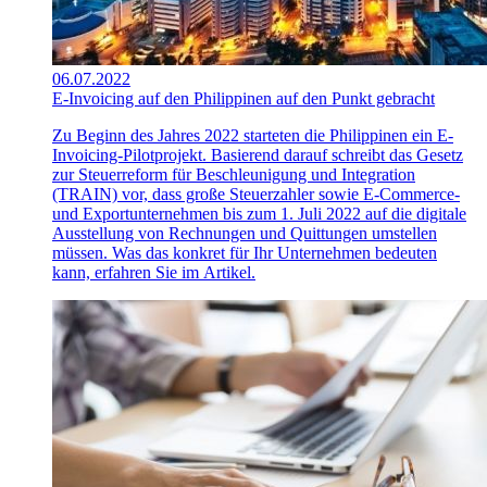
06.07.2022
E-Invoicing auf den Philippinen auf den Punkt gebracht
Zu Beginn des Jahres 2022 starteten die Philippinen ein E-
Invoicing-Pilotprojekt. Basierend darauf schreibt das Gesetz
zur Steuerreform für Beschleunigung und Integration
(TRAIN) vor, dass große Steuerzahler sowie E-Commerce-
und Exportunternehmen bis zum 1. Juli 2022 auf die digitale
Ausstellung von Rechnungen und Quittungen umstellen
müssen. Was das konkret für Ihr Unternehmen bedeuten
kann, erfahren Sie im Artikel.