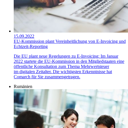
15.09.2022
EU-Kommission plant Vereinheitlichung von E-Invoicing und
Echtzeit-Reporting
Die EU plant neue Regelungen zu E-Invoicing: Im Januar
2022 startete die EU-Kommission in den Mitgliedstaaten eine
öffentliche Konsultation zum Thema Mehrwertsteuer
im digitalen Zeitalter. Die wichtigsten Erkenntnisse hat
Comarch für Sie zusammengetragen.
Rumänien