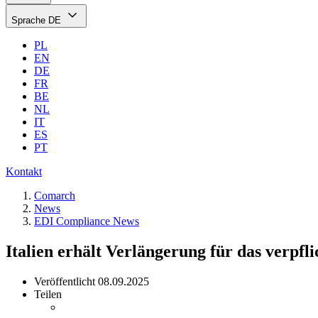
Sprache
DE
PL
EN
DE
FR
BE
NL
IT
ES
PT
Kontakt
Comarch
News
EDI Compliance News
Italien erhält Verlängerung für das verpfl
Veröffentlicht
08.09.2025
Teilen