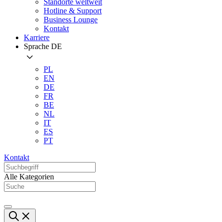
Standorte weltweit
Hotline & Support
Business Lounge
Kontakt
Karriere
Sprache
DE
PL
EN
DE
FR
BE
NL
IT
ES
PT
Kontakt
Alle Kategorien