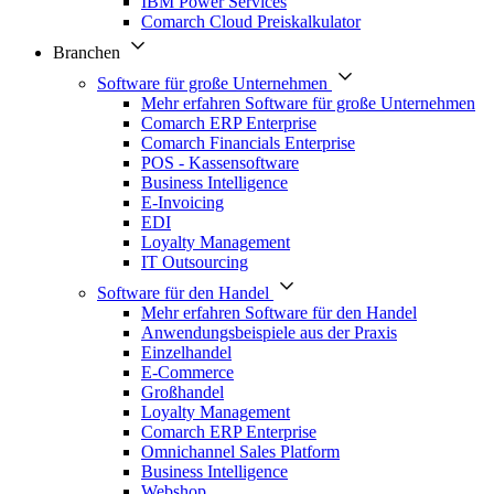
IBM Power Services
Comarch Cloud Preiskalkulator
Branchen
Software für große Unternehmen
Mehr erfahren Software für große Unternehmen
Comarch ERP Enterprise
Comarch Financials Enterprise
POS - Kassensoftware
Business Intelligence
E-Invoicing
EDI
Loyalty Management
IT Outsourcing
Software für den Handel
Mehr erfahren Software für den Handel
Anwendungsbeispiele aus der Praxis
Einzelhandel
E-Commerce
Großhandel
Loyalty Management
Comarch ERP Enterprise
Omnichannel Sales Platform
Business Intelligence
Webshop