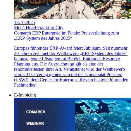
13.10.2025
Meliá Hotel Frankfurt City
Comarch ERP Enterprise im Finale: Preisverleihung zum
„ERP-System des Jahres 2025“
Europas führender ERP-Award feiert Jubiläum. Seit nunmehr
20 Jahren zeichnet der Wettbewerb „ERP-System des Jahres“
herausragende Lösungen im Bereich Enterprise Resource
Planning aus. Die Auszeichnung gilt als eine der
renommiertesten ihrer Art. Veranstaltet wird der Wettbewerb
vom GITO Verlag gemeinsam mit der Universität Potsdam
(LSWI), dem Center for Enterprise Research sowie führenden
Fachmedien.
E-Invoicing