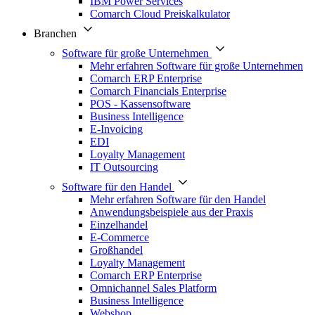
IBM Power Services
Comarch Cloud Preiskalkulator
Branchen
Software für große Unternehmen
Mehr erfahren Software für große Unternehmen
Comarch ERP Enterprise
Comarch Financials Enterprise
POS - Kassensoftware
Business Intelligence
E-Invoicing
EDI
Loyalty Management
IT Outsourcing
Software für den Handel
Mehr erfahren Software für den Handel
Anwendungsbeispiele aus der Praxis
Einzelhandel
E-Commerce
Großhandel
Loyalty Management
Comarch ERP Enterprise
Omnichannel Sales Platform
Business Intelligence
Webshop