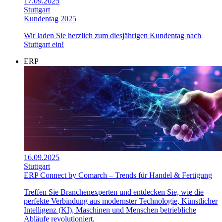
17.09.2025
Stuttgart
Kundentag 2025
Wir laden Sie herzlich zum diesjährigen Kundentag nach
Stuttgart ein!
ERP
16.09.2025
Stuttgart
ERP Connect by Comarch – Trends für Handel & Fertigung
Treffen Sie Branchenexperten und entdecken Sie, wie die
perfekte Verbindung aus modernster Technologie, Künstlicher
Intelligenz (KI), Maschinen und Menschen betriebliche
Abläufe revolutioniert.