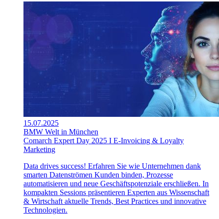
15.07.2025
BMW Welt in München
Comarch Expert Day 2025 I E-Invoicing & Loyalty
Marketing
Data drives success! Erfahren Sie wie Unternehmen dank
smarten Datenströmen Kunden binden, Prozesse
automatisieren und neue Geschäftspotenziale erschließen. In
kompakten Sessions präsentieren Experten aus Wissenschaft
& Wirtschaft aktuelle Trends, Best Practices und innovative
Technologien.