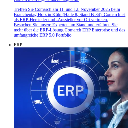
Treffen Sie Comarch am 11. und 12. November 2025 beim
Branchentag Holz in Köln (Halle 8, Stand B-34). Comarch ist
als ERP-Hersteller und -Aussteller vor Ort vertreten.
Besuchen Sie unsere Experten am Stand und erfahren Sie
mehr über die ERP-Lösung Comarch ERP Enterprise und das
umfangreiche ERP 5.0 Portfolio.
ERP