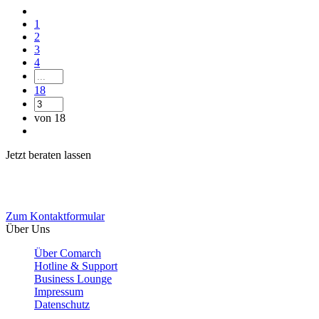
1
2
3
4
18
von 18
Jetzt beraten lassen
Sie möchten mehr zu unseren Produkten erfahren? Kontaktieren Sie
uns.
Zum Kontaktformular
Über Uns
Über Comarch
Hotline & Support
Business Lounge
Impressum
Datenschutz