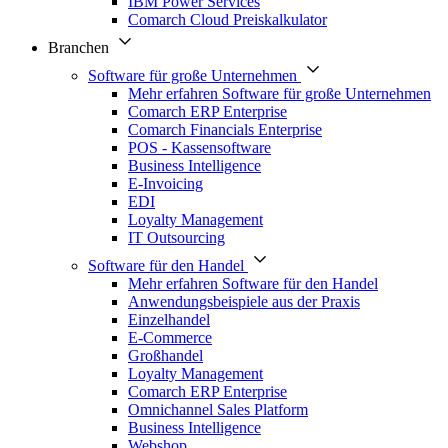
IBM Power Services
Comarch Cloud Preiskalkulator
Branchen
Software für große Unternehmen
Mehr erfahren Software für große Unternehmen
Comarch ERP Enterprise
Comarch Financials Enterprise
POS - Kassensoftware
Business Intelligence
E-Invoicing
EDI
Loyalty Management
IT Outsourcing
Software für den Handel
Mehr erfahren Software für den Handel
Anwendungsbeispiele aus der Praxis
Einzelhandel
E-Commerce
Großhandel
Loyalty Management
Comarch ERP Enterprise
Omnichannel Sales Platform
Business Intelligence
Webshop