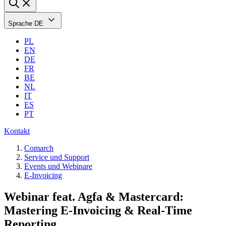
Sprache
DE
PL
EN
DE
FR
BE
NL
IT
ES
PT
Kontakt
Comarch
Service und Support
Events und Webinare
E-Invoicing
Webinar feat. Agfa & Mastercard:
Mastering E-Invoicing & Real-Time
Reporting