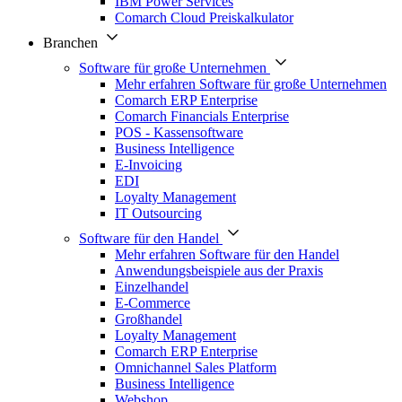
IBM Power Services
Comarch Cloud Preiskalkulator
Branchen
Software für große Unternehmen
Mehr erfahren Software für große Unternehmen
Comarch ERP Enterprise
Comarch Financials Enterprise
POS - Kassensoftware
Business Intelligence
E-Invoicing
EDI
Loyalty Management
IT Outsourcing
Software für den Handel
Mehr erfahren Software für den Handel
Anwendungsbeispiele aus der Praxis
Einzelhandel
E-Commerce
Großhandel
Loyalty Management
Comarch ERP Enterprise
Omnichannel Sales Platform
Business Intelligence
Webshop