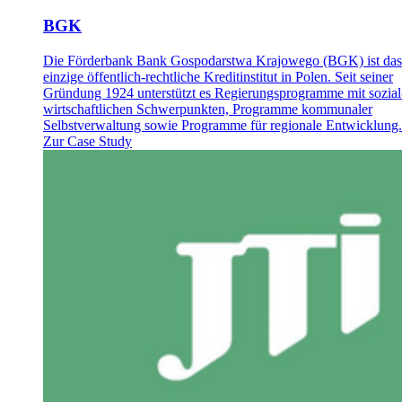
BGK
Die Förderbank Bank Gospodarstwa Krajowego (BGK) ist das
einzige öffentlich-rechtliche Kreditinstitut in Polen. Seit seiner
Gründung 1924 unterstützt es Regierungsprogramme mit sozial
wirtschaftlichen Schwerpunkten, Programme kommunaler
Selbstverwaltung sowie Programme für regionale Entwicklung.
Zur Case Study