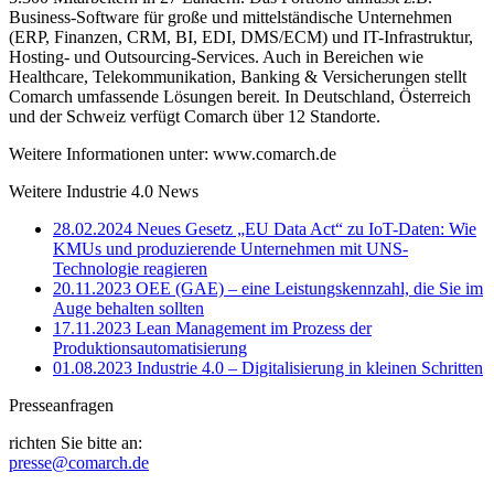
Business-Software für große und mittelständische Unternehmen
(ERP, Finanzen, CRM, BI, EDI, DMS/ECM) und IT-Infrastruktur,
Hosting- und Outsourcing-Services. Auch in Bereichen wie
Healthcare, Telekommunikation, Banking & Versicherungen stellt
Comarch umfassende Lösungen bereit. In Deutschland, Österreich
und der Schweiz verfügt Comarch über 12 Standorte.
Weitere Informationen unter: www.comarch.de
Weitere Industrie 4.0 News
28.02.2024
Neues Gesetz „EU Data Act“ zu IoT-Daten: Wie
KMUs und produzierende Unternehmen mit UNS-
Technologie reagieren
20.11.2023
OEE (GAE) – eine Leistungskennzahl, die Sie im
Auge behalten sollten
17.11.2023
Lean Management im Prozess der
Produktionsautomatisierung
01.08.2023
Industrie 4.0 – Digitalisierung in kleinen Schritten
Presseanfragen
richten Sie bitte an:
presse@comarch.de