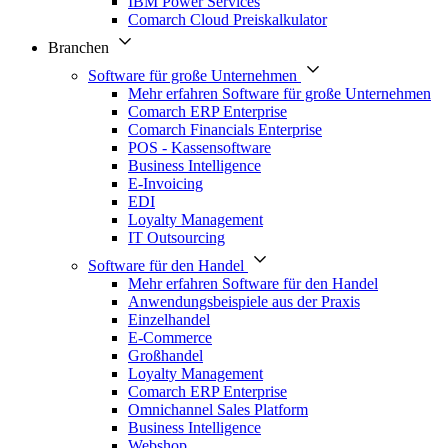
IBM Power Services
Comarch Cloud Preiskalkulator
Branchen
Software für große Unternehmen
Mehr erfahren Software für große Unternehmen
Comarch ERP Enterprise
Comarch Financials Enterprise
POS - Kassensoftware
Business Intelligence
E-Invoicing
EDI
Loyalty Management
IT Outsourcing
Software für den Handel
Mehr erfahren Software für den Handel
Anwendungsbeispiele aus der Praxis
Einzelhandel
E-Commerce
Großhandel
Loyalty Management
Comarch ERP Enterprise
Omnichannel Sales Platform
Business Intelligence
Webshop