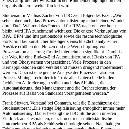
zuletzt aufgrund der wirtschaftlichen Rahmenbedingungen in den
Organisationen – weiter forciert wird.
Studienautor Mathias Zacher von IDC zieht folgendes Fazit: „Wir
sehen aber auch, dass Prozessautomatisierung aktuell einen Wandel
durchläuft. Während das Potenzial für RPA nach wie vor hoch
bleibt, wird IPA zunehmend wichtiger. Die engere Verknüpfung von
RPA, BPM und Integrationstools sowie der rasche technologische
Fortschritt bei künstlicher Intelligenz einschließlich analytischer
Ansätze erhöhen den Nutzen und die Wertschöpfung von
Prozessautomatisierung für die Unternehmen signifikant. Damit ist
der Weg für eine End-to-End Automatisierung auf Basis von IPA
und von Ökosystemen vorgezeichnet. Viele Prozesse in den
Kernapplikationen sind veraltet und müssen dringend modernisiert
werden. Dazu ist eine genaue Analyse der Prozesse – also ein
Process Mining – erforderlich. Trotz aller Unterschiede in den
fachlichen Anforderungen sollten auch das Abbilden, die
Automatisierung, das Management und die Orchestrierung der
Prozesse auf Basis von Standards vorangetrieben werden.“
Frank Siewert, Vorstand bei Comarch, teilt die Einschätzung der
Studienautoren: „Die stetige Digitalisierung ermöglicht immer mehr
Automatisierung. Daher bestätigt die IDC-Studie auch unseren
Eindruck aus Gesprächen, dass immer mehr mittelständische
Unternehmen RPA als Schlüsseltechnologie sehen. Nachhaltigen
Erfolg erzielt man jedoch nur mit einer ganzheitlichen Sichtweise.