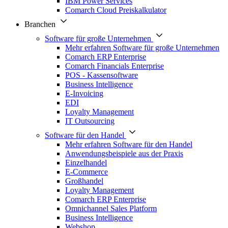
IBM Power Services
Comarch Cloud Preiskalkulator
Branchen
Software für große Unternehmen
Mehr erfahren Software für große Unternehmen
Comarch ERP Enterprise
Comarch Financials Enterprise
POS - Kassensoftware
Business Intelligence
E-Invoicing
EDI
Loyalty Management
IT Outsourcing
Software für den Handel
Mehr erfahren Software für den Handel
Anwendungsbeispiele aus der Praxis
Einzelhandel
E-Commerce
Großhandel
Loyalty Management
Comarch ERP Enterprise
Omnichannel Sales Platform
Business Intelligence
Webshop