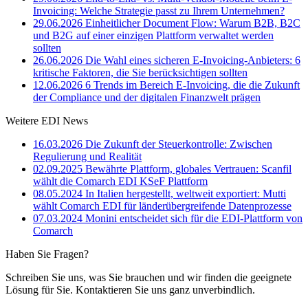
Invoicing: Welche Strategie passt zu Ihrem Unternehmen?
29.06.2026
Einheitlicher Document Flow: Warum B2B, B2C
und B2G auf einer einzigen Plattform verwaltet werden
sollten
26.06.2026
Die Wahl eines sicheren E-Invoicing-Anbieters: 6
kritische Faktoren, die Sie berücksichtigen sollten
12.06.2026
6 Trends im Bereich E-Invoicing, die die Zukunft
der Compliance und der digitalen Finanzwelt prägen
Weitere EDI News
16.03.2026
Die Zukunft der Steuerkontrolle: Zwischen
Regulierung und Realität
02.09.2025
Bewährte Plattform, globales Vertrauen: Scanfil
wählt die Comarch EDI KSeF Plattform
08.05.2024
In Italien hergestellt, weltweit exportiert: Mutti
wählt Comarch EDI für länderübergreifende Datenprozesse
07.03.2024
Monini entscheidet sich für die EDI-Plattform von
Comarch
Haben Sie Fragen?
Schreiben Sie uns, was Sie brauchen und wir finden die geeignete
Lösung für Sie. Kontaktieren Sie uns ganz unverbindlich.