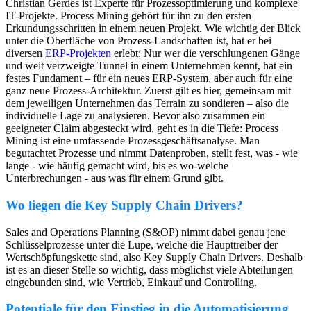
Christian Gerdes ist Experte für Prozessoptimierung und komplexe
IT-Projekte. Process Mining gehört für ihn zu den ersten
Erkundungsschritten in einem neuen Projekt. Wie wichtig der Blick
unter die Oberfläche von Prozess-Landschaften ist, hat er bei
diversen
ERP-Projekten
erlebt: Nur wer die verschlungenen Gänge
und weit verzweigte Tunnel in einem Unternehmen kennt, hat ein
festes Fundament – für ein neues ERP-System, aber auch für eine
ganz neue Prozess-Architektur. Zuerst gilt es hier, gemeinsam mit
dem jeweiligen Unternehmen das Terrain zu sondieren – also die
individuelle Lage zu analysieren. Bevor also zusammen ein
geeigneter Claim abgesteckt wird, geht es in die Tiefe: Process
Mining ist eine umfassende Prozessgeschäftsanalyse. Man
begutachtet Prozesse und nimmt Datenproben, stellt fest, was - wie
lange - wie häufig gemacht wird, bis es wo-welche
Unterbrechungen - aus was für einem Grund gibt.
Wo liegen die Key Supply Chain Drivers?
Sales and Operations Planning (S&OP) nimmt dabei genau jene
Schlüsselprozesse unter die Lupe, welche die Haupttreiber der
Wertschöpfungskette sind, also Key Supply Chain Drivers. Deshalb
ist es an dieser Stelle so wichtig, dass möglichst viele Abteilungen
eingebunden sind, wie Vertrieb, Einkauf und Controlling.
Potentiale für den Einstieg in die Automatisierung