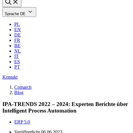
Sprache
DE
PL
EN
DE
FR
BE
NL
IT
ES
PT
Kontakt
Comarch
Blog
IPA-TRENDS 2022 – 2024: Experten Berichte über
Intelligent Process Automation
ERP 5.0
Veröffentlicht
06.06.2023