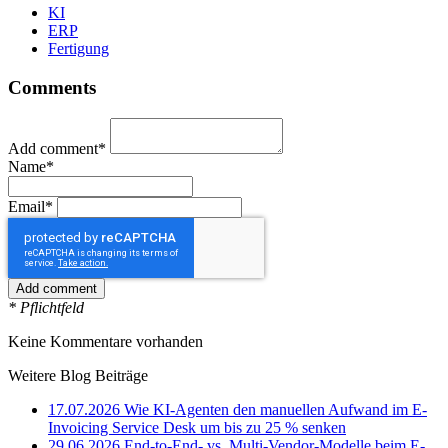
KI
ERP
Fertigung
Comments
Add comment*
Name*
Email*
* Pflichtfeld
Keine Kommentare vorhanden
Weitere Blog Beiträge
17.07.2026
Wie KI-Agenten den manuellen Aufwand im E-
Invoicing Service Desk um bis zu 25 % senken
29.06.2026
End-to-End- vs. Multi-Vendor-Modelle beim E-