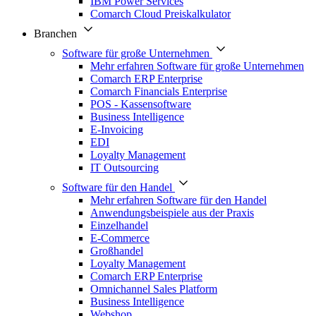
IBM Power Services
Comarch Cloud Preiskalkulator
Branchen
Software für große Unternehmen
Mehr erfahren Software für große Unternehmen
Comarch ERP Enterprise
Comarch Financials Enterprise
POS - Kassensoftware
Business Intelligence
E-Invoicing
EDI
Loyalty Management
IT Outsourcing
Software für den Handel
Mehr erfahren Software für den Handel
Anwendungsbeispiele aus der Praxis
Einzelhandel
E-Commerce
Großhandel
Loyalty Management
Comarch ERP Enterprise
Omnichannel Sales Platform
Business Intelligence
Webshop