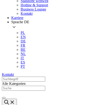
Standorte weltweit
Hotline & Support
Business Lounge
Kontakt
Karriere
Sprache
DE
PL
EN
DE
FR
BE
NL
IT
ES
PT
Kontakt
Alle Kategorien