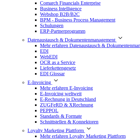
Comarch Financials Enterprise
Business Intelligence
Webshop B2B/B2C
BPM - Business Process Management
Schulungen
ERP-Partnerprogramm
Datenaustausch & Dokumentenmanagement
Mehr erfahren Datenaustausch & Dokumentenma
EDI
WebEDI
OCR as a Service
Lieferkettengesetz
EDI Glossar
E-Invoicing
Mehr erfahren E-Invoicing
E-Invoicing weltweit
E-Rechnung in Deutschland
ZUGFeRD & XRechnung
PEPPOL
Standards & Formate
Schnittstellen & Konnektoren
Loyalty Marketing Plattform
Mehr erfahren Loyalty Marketing Plattform