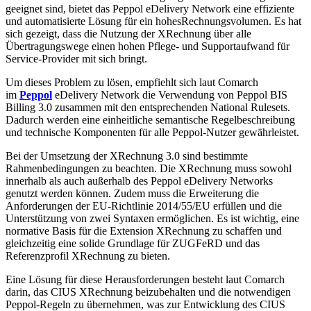
geeignet sind, bietet das Peppol eDelivery Network eine effiziente
und automatisierte Lösung für ein hohesRechnungsvolumen. Es hat
sich gezeigt, dass die Nutzung der XRechnung über alle
Übertragungswege einen hohen Pflege- und Supportaufwand für
Service-Provider mit sich bringt.
Um dieses Problem zu lösen, empfiehlt sich laut Comarch
im
Peppol
eDelivery Network die Verwendung von Peppol BIS
Billing 3.0 zusammen mit den entsprechenden National Rulesets.
Dadurch werden eine einheitliche semantische Regelbeschreibung
und technische Komponenten für alle Peppol-Nutzer gewährleistet.
Bei der Umsetzung der XRechnung 3.0 sind bestimmte
Rahmenbedingungen zu beachten. Die XRechnung muss sowohl
innerhalb als auch außerhalb des Peppol eDelivery Networks
genutzt werden können. Zudem muss die Erweiterung die
Anforderungen der EU-Richtlinie 2014/55/EU erfüllen und die
Unterstützung von zwei Syntaxen ermöglichen. Es ist wichtig, eine
normative Basis für die Extension XRechnung zu schaffen und
gleichzeitig eine solide Grundlage für ZUGFeRD und das
Referenzprofil XRechnung zu bieten.
Eine Lösung für diese Herausforderungen besteht laut Comarch
darin, das CIUS XRechnung beizubehalten und die notwendigen
Peppol-Regeln zu übernehmen, was zur Entwicklung des CIUS