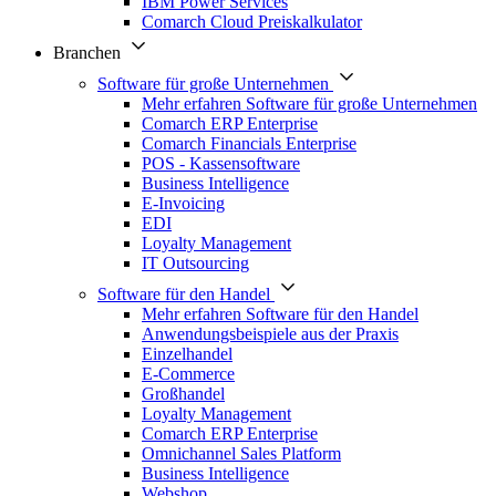
IBM Power Services
Comarch Cloud Preiskalkulator
Branchen
Software für große Unternehmen
Mehr erfahren Software für große Unternehmen
Comarch ERP Enterprise
Comarch Financials Enterprise
POS - Kassensoftware
Business Intelligence
E-Invoicing
EDI
Loyalty Management
IT Outsourcing
Software für den Handel
Mehr erfahren Software für den Handel
Anwendungsbeispiele aus der Praxis
Einzelhandel
E-Commerce
Großhandel
Loyalty Management
Comarch ERP Enterprise
Omnichannel Sales Platform
Business Intelligence
Webshop