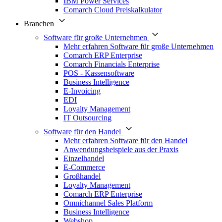
IBM Power Services
Comarch Cloud Preiskalkulator
Branchen
Software für große Unternehmen
Mehr erfahren Software für große Unternehmen
Comarch ERP Enterprise
Comarch Financials Enterprise
POS - Kassensoftware
Business Intelligence
E-Invoicing
EDI
Loyalty Management
IT Outsourcing
Software für den Handel
Mehr erfahren Software für den Handel
Anwendungsbeispiele aus der Praxis
Einzelhandel
E-Commerce
Großhandel
Loyalty Management
Comarch ERP Enterprise
Omnichannel Sales Platform
Business Intelligence
Webshop