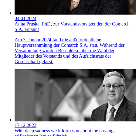
04.01.2024
Anna Pruska, PhD, zur Vorstandsvorsitzenden der Comarch
S.A. ernannt
Am 3. Januar 2024 fand die außerordentliche
Hauptversammlung der Comarch S.A. statt. Während der
Versammlung wurden Beschlüsse über die Wahl der
Mitglieder des Vorstands und des Aufsichtsrats der
Gesellschaft gefasst.
17.12.2023
With deep sadness we inform you about the passing