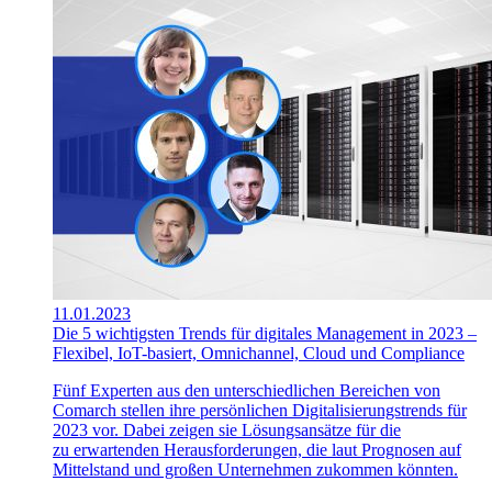
11.01.2023
Die 5 wichtigsten Trends für digitales Management in 2023 –
Flexibel, IoT-basiert, Omnichannel, Cloud und Compliance
Fünf Experten aus den unterschiedlichen Bereichen von
Comarch stellen ihre persönlichen Digitalisierungstrends für
2023 vor. Dabei zeigen sie Lösungsansätze für die
zu erwartenden Herausforderungen, die laut Prognosen auf
Mittelstand und großen Unternehmen zukommen könnten.