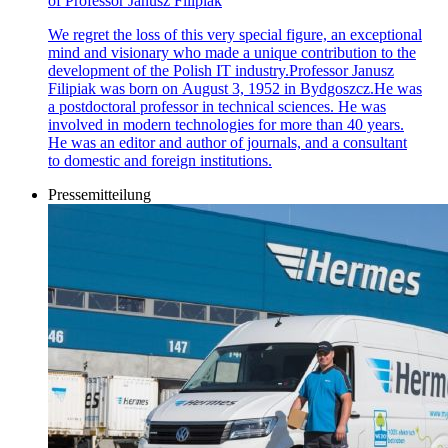
of Professor Janusz Filipiak
We regret the loss of this very special figure, an exceptional
mind and visionary who made a unique contribution to the
development of the Polish IT industry.Professor Janusz
Filipiak was born on August 3, 1952 in Bydgoszcz.He was
a postdoctoral professor in technical sciences. He was
involved in modern technologies for more than 40 years.
He was an editor and author of journals, and a consultant
to domestic and foreign institutions.
Pressemitteilung