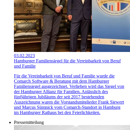
03.02.2023
Hamburger Familiensiegel für die Vereinbarkeit von Beruf
und Familie
Für die Vereinbarkeit von Beruf und Familie wurde die
Comarch Software & Beratung mit dem Hamburger
Familiensiegel ausgezeichnet. Verliehen wird das Siegel von
der Hamburger Allianz für Familien. Anlässlich des
fünfjährigen Jubiläums der seit 2017 bestehenden
Auszeichnung waren die Vorstandsmitglieder Frank Siewert
und Marcus Sümnick vom Comarch-Standort in Hamburg
im Hamburger Rathaus bei den Feierlichkeiten.
Pressemitteilung