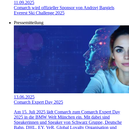
11.09.2025
Comarch wird offizieller Sponsor von Andrzej Bargiels
Everest Ski Challenge 2025
Pressemitteilung
13.06.2025
Comarch Expert Day 2025
Am 15. Juli 2025 lädt Comarch zum Comarch Expert Day
2025 in die BMW Welt München ein. Mit dabei sind
Speakerinnen und Speaker von Schwarz Gruppe, Deutsche
Bahn, DHL, EY, VeR, Global Loyalty Organisation und