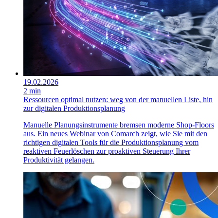
19.02.2026
2 min
Ressourcen optimal nutzen: weg von der manuellen Liste, hin
zur digitalen Produktionsplanung
Manuelle Planungsinstrumente bremsen moderne Shop-Floors
aus. Ein neues Webinar von Comarch zeigt, wie Sie mit den
richtigen digitalen Tools für die Produktionsplanung vom
reaktiven Feuerlöschen zur proaktiven Steuerung Ihrer
Produktivität gelangen.