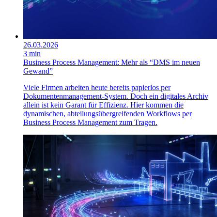
26.03.2026
3 min
Business Process Management: Mehr als “DMS im neuen
Gewand”
Viele Firmen arbeiten heute bereits papierlos per
Dokumentenmanagement-System. Doch ein digitales Archiv
allein ist kein Garant für Effizienz. Hier kommen die
dynamischen, abteilungsübergreifenden Workflows per
Business Process Management zum Tragen.