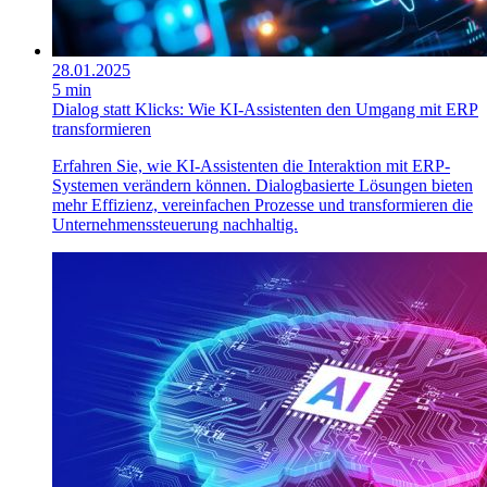
28.01.2025
5 min
Dialog statt Klicks: Wie KI-Assistenten den Umgang mit ERP
transformieren
Erfahren Sie, wie KI-Assistenten die Interaktion mit ERP-
Systemen verändern können. Dialogbasierte Lösungen bieten
mehr Effizienz, vereinfachen Prozesse und transformieren die
Unternehmenssteuerung nachhaltig.