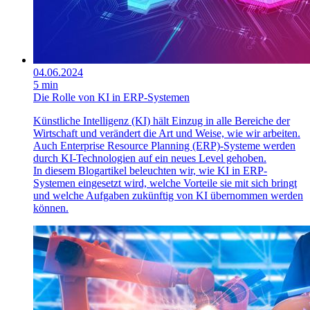
04.06.2024
5 min
Die Rolle von KI in ERP-Systemen
Künstliche Intelligenz (KI) hält Einzug in alle Bereiche der
Wirtschaft und verändert die Art und Weise, wie wir arbeiten.
Auch Enterprise Resource Planning (ERP)-Systeme werden
durch KI-Technologien auf ein neues Level gehoben.
In diesem Blogartikel beleuchten wir, wie KI in ERP-
Systemen eingesetzt wird, welche Vorteile sie mit sich bringt
und welche Aufgaben zukünftig von KI übernommen werden
können.