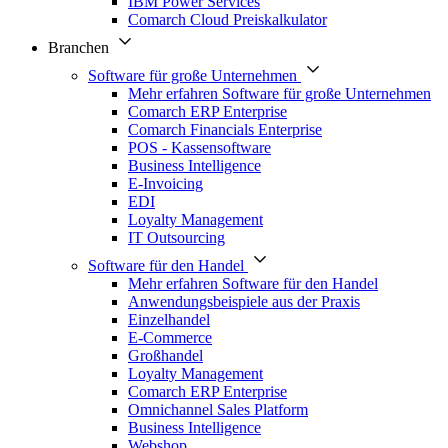
IBM Power Services
Comarch Cloud Preiskalkulator
Branchen
Software für große Unternehmen
Mehr erfahren Software für große Unternehmen
Comarch ERP Enterprise
Comarch Financials Enterprise
POS - Kassensoftware
Business Intelligence
E-Invoicing
EDI
Loyalty Management
IT Outsourcing
Software für den Handel
Mehr erfahren Software für den Handel
Anwendungsbeispiele aus der Praxis
Einzelhandel
E-Commerce
Großhandel
Loyalty Management
Comarch ERP Enterprise
Omnichannel Sales Platform
Business Intelligence
Webshop