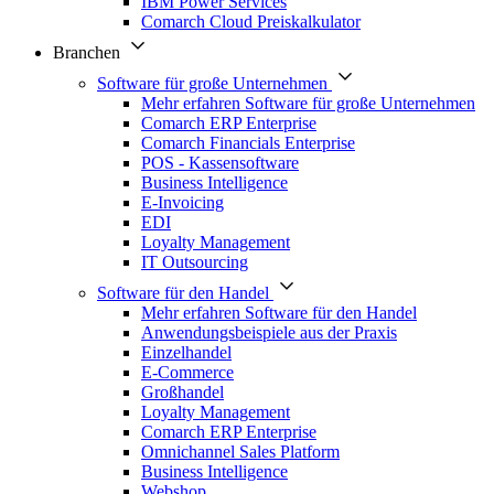
IBM Power Services
Comarch Cloud Preiskalkulator
Branchen
Software für große Unternehmen
Mehr erfahren Software für große Unternehmen
Comarch ERP Enterprise
Comarch Financials Enterprise
POS - Kassensoftware
Business Intelligence
E-Invoicing
EDI
Loyalty Management
IT Outsourcing
Software für den Handel
Mehr erfahren Software für den Handel
Anwendungsbeispiele aus der Praxis
Einzelhandel
E-Commerce
Großhandel
Loyalty Management
Comarch ERP Enterprise
Omnichannel Sales Platform
Business Intelligence
Webshop