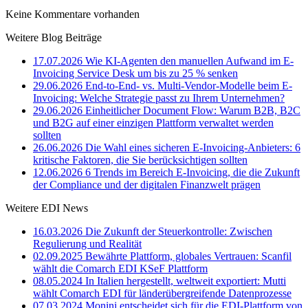
Keine Kommentare vorhanden
Weitere Blog Beiträge
17.07.2026
Wie KI-Agenten den manuellen Aufwand im E-
Invoicing Service Desk um bis zu 25 % senken
29.06.2026
End-to-End- vs. Multi-Vendor-Modelle beim E-
Invoicing: Welche Strategie passt zu Ihrem Unternehmen?
29.06.2026
Einheitlicher Document Flow: Warum B2B, B2C
und B2G auf einer einzigen Plattform verwaltet werden
sollten
26.06.2026
Die Wahl eines sicheren E-Invoicing-Anbieters: 6
kritische Faktoren, die Sie berücksichtigen sollten
12.06.2026
6 Trends im Bereich E-Invoicing, die die Zukunft
der Compliance und der digitalen Finanzwelt prägen
Weitere EDI News
16.03.2026
Die Zukunft der Steuerkontrolle: Zwischen
Regulierung und Realität
02.09.2025
Bewährte Plattform, globales Vertrauen: Scanfil
wählt die Comarch EDI KSeF Plattform
08.05.2024
In Italien hergestellt, weltweit exportiert: Mutti
wählt Comarch EDI für länderübergreifende Datenprozesse
07.03.2024
Monini entscheidet sich für die EDI-Plattform von