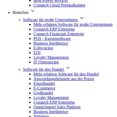
IBM Power Services
Comarch Cloud Preiskalkulator
Branchen
Software für große Unternehmen
Mehr erfahren Software für große Unternehmen
Comarch ERP Enterprise
Comarch Financials Enterprise
POS - Kassensoftware
Business Intelligence
E-Invoicing
EDI
Loyalty Management
IT Outsourcing
Software für den Handel
Mehr erfahren Software für den Handel
Anwendungsbeispiele aus der Praxis
Einzelhandel
E-Commerce
Großhandel
Loyalty Management
Comarch ERP Enterprise
Omnichannel Sales Platform
Business Intelligence
Webshop