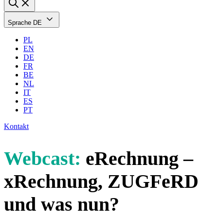
Sprache
DE
PL
EN
DE
FR
BE
NL
IT
ES
PT
Kontakt
Webcast:
eRechnung –
xRechnung, ZUGFeRD
und was nun?