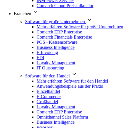
IBM Power Services
Comarch Cloud Preiskalkulator
Branchen
Software für große Unternehmen
Mehr erfahren Software für große Unternehmen
Comarch ERP Enterprise
Comarch Financials Enterprise
POS - Kassensoftware
Business Intelligence
E-Invoicing
EDI
Loyalty Management
IT Outsourcing
Software für den Handel
Mehr erfahren Software für den Handel
Anwendungsbeispiele aus der Praxis
Einzelhandel
E-Commerce
Großhandel
Loyalty Management
Comarch ERP Enterprise
Omnichannel Sales Platform
Business Intelligence
Webshop