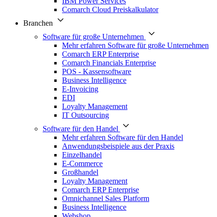
IBM Power Services
Comarch Cloud Preiskalkulator
Branchen
Software für große Unternehmen
Mehr erfahren Software für große Unternehmen
Comarch ERP Enterprise
Comarch Financials Enterprise
POS - Kassensoftware
Business Intelligence
E-Invoicing
EDI
Loyalty Management
IT Outsourcing
Software für den Handel
Mehr erfahren Software für den Handel
Anwendungsbeispiele aus der Praxis
Einzelhandel
E-Commerce
Großhandel
Loyalty Management
Comarch ERP Enterprise
Omnichannel Sales Platform
Business Intelligence
Webshop