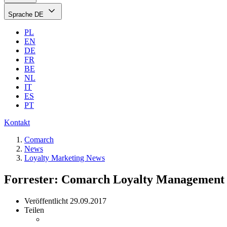
Sprache
DE
PL
EN
DE
FR
BE
NL
IT
ES
PT
Kontakt
Comarch
News
Loyalty Marketing News
Forrester: Comarch Loyalty Management 
Veröffentlicht
29.09.2017
Teilen