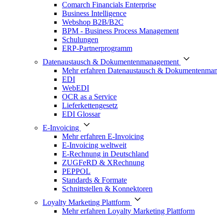
Comarch Financials Enterprise
Business Intelligence
Webshop B2B/B2C
BPM - Business Process Management
Schulungen
ERP-Partnerprogramm
Datenaustausch & Dokumentenmanagement
Mehr erfahren Datenaustausch & Dokumentenma
EDI
WebEDI
OCR as a Service
Lieferkettengesetz
EDI Glossar
E-Invoicing
Mehr erfahren E-Invoicing
E-Invoicing weltweit
E-Rechnung in Deutschland
ZUGFeRD & XRechnung
PEPPOL
Standards & Formate
Schnittstellen & Konnektoren
Loyalty Marketing Plattform
Mehr erfahren Loyalty Marketing Plattform