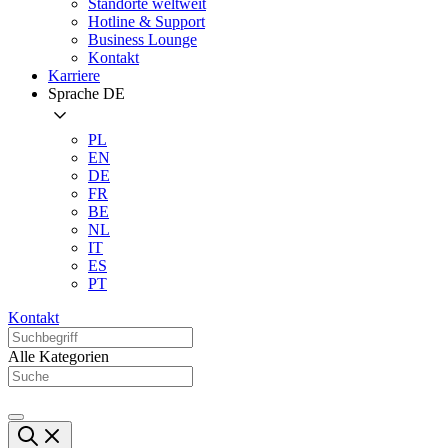
Standorte weltweit
Hotline & Support
Business Lounge
Kontakt
Karriere
Sprache
DE
PL
EN
DE
FR
BE
NL
IT
ES
PT
Kontakt
Alle Kategorien