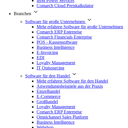
IBM Power Services
Comarch Cloud Preiskalkulator
Branchen
Software für große Unternehmen
Mehr erfahren Software für große Unternehmen
Comarch ERP Enterprise
Comarch Financials Enterprise
POS - Kassensoftware
Business Intelligence
E-Invoicing
EDI
Loyalty Management
IT Outsourcing
Software für den Handel
Mehr erfahren Software für den Handel
Anwendungsbeispiele aus der Praxis
Einzelhandel
E-Commerce
Großhandel
Loyalty Management
Comarch ERP Enterprise
Omnichannel Sales Platform
Business Intelligence
Webshop