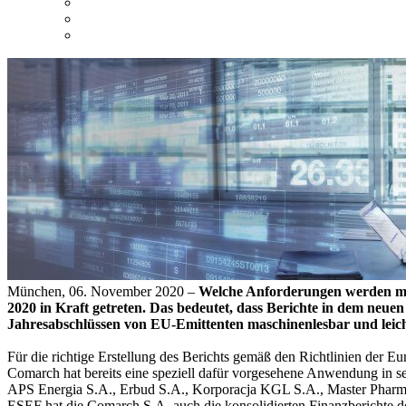
München, 06. November 2020 –
Welche Anforderungen werden mit
2020 in Kraft getreten. Das bedeutet, dass Berichte in dem neue
Jahresabschlüssen von EU-Emittenten maschinenlesbar und leich
Für die richtige Erstellung des Berichts gemäß den Richtlinien der E
Comarch hat bereits eine speziell dafür vorgesehene Anwendung in 
APS Energia S.A., Erbud S.A., Korporacja KGL S.A., Master Pharm
ESEF hat die Comarch S.A. auch die konsolidierten Finanzberichte 