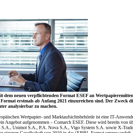
 dem neuen verpflichtenden Format ESEF an Wertpapieremittente
n Format erstmals ab Anfang 2021 einzureichen sind. Der Zweck di
ter analysierbar zu machen.
uropäischen Wertpapier- und Marktaufsichtsbehörde ist eine IT-Anwendu
sein Angebot aufgenommen – Comarch ESEF. Diese wird bereits von übe
 S.A., Unimot S.A., P.A. Nova S.A., Vigo System S.A. sowie X-Tra
der eigenen Gesellschaft von 2019 in das iXBRL-Format umgewandelt.