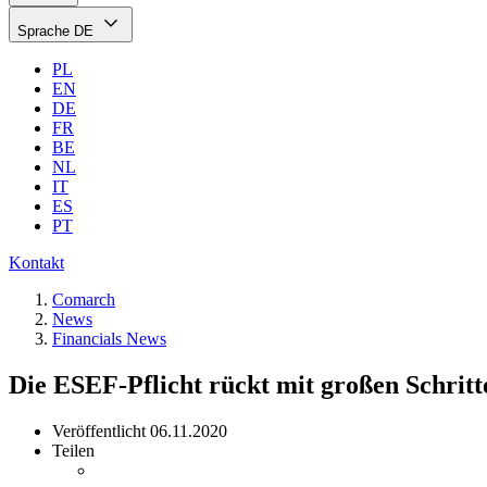
Sprache
DE
PL
EN
DE
FR
BE
NL
IT
ES
PT
Kontakt
Comarch
News
Financials News
Die ESEF-Pflicht rückt mit großen Schrit
Veröffentlicht
06.11.2020
Teilen