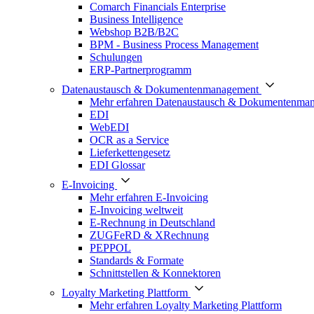
Comarch Financials Enterprise
Business Intelligence
Webshop B2B/B2C
BPM - Business Process Management
Schulungen
ERP-Partnerprogramm
Datenaustausch & Dokumentenmanagement
Mehr erfahren Datenaustausch & Dokumentenma
EDI
WebEDI
OCR as a Service
Lieferkettengesetz
EDI Glossar
E-Invoicing
Mehr erfahren E-Invoicing
E-Invoicing weltweit
E-Rechnung in Deutschland
ZUGFeRD & XRechnung
PEPPOL
Standards & Formate
Schnittstellen & Konnektoren
Loyalty Marketing Plattform
Mehr erfahren Loyalty Marketing Plattform