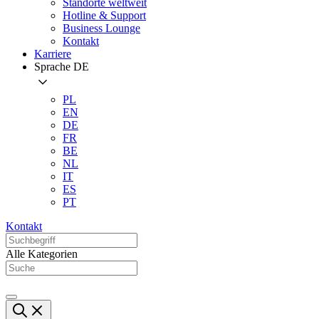
Standorte weltweit
Hotline & Support
Business Lounge
Kontakt
Karriere
Sprache
DE
PL
EN
DE
FR
BE
NL
IT
ES
PT
Kontakt
Alle Kategorien