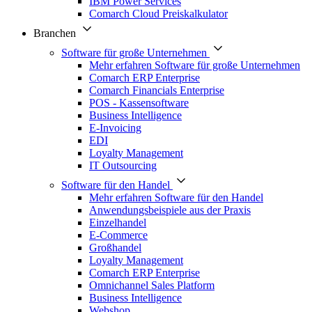
IBM Power Services
Comarch Cloud Preiskalkulator
Branchen
Software für große Unternehmen
Mehr erfahren Software für große Unternehmen
Comarch ERP Enterprise
Comarch Financials Enterprise
POS - Kassensoftware
Business Intelligence
E-Invoicing
EDI
Loyalty Management
IT Outsourcing
Software für den Handel
Mehr erfahren Software für den Handel
Anwendungsbeispiele aus der Praxis
Einzelhandel
E-Commerce
Großhandel
Loyalty Management
Comarch ERP Enterprise
Omnichannel Sales Platform
Business Intelligence
Webshop