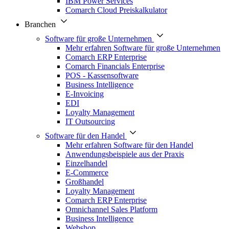
IBM Power Services
Comarch Cloud Preiskalkulator
Branchen
Software für große Unternehmen
Mehr erfahren Software für große Unternehmen
Comarch ERP Enterprise
Comarch Financials Enterprise
POS - Kassensoftware
Business Intelligence
E-Invoicing
EDI
Loyalty Management
IT Outsourcing
Software für den Handel
Mehr erfahren Software für den Handel
Anwendungsbeispiele aus der Praxis
Einzelhandel
E-Commerce
Großhandel
Loyalty Management
Comarch ERP Enterprise
Omnichannel Sales Platform
Business Intelligence
Webshop