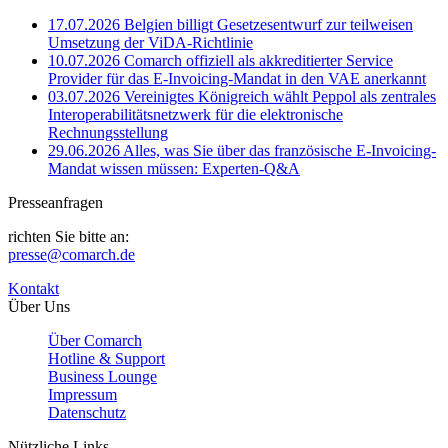
17.07.2026
Belgien billigt Gesetzesentwurf zur teilweisen
Umsetzung der ViDA-Richtlinie
10.07.2026
Comarch offiziell als akkreditierter Service
Provider für das E-Invoicing-Mandat in den VAE anerkannt
03.07.2026
Vereinigtes Königreich wählt Peppol als zentrales
Interoperabilitätsnetzwerk für die elektronische
Rechnungsstellung
29.06.2026
Alles, was Sie über das französische E-Invoicing-
Mandat wissen müssen: Experten-Q&A
Presseanfragen
richten Sie bitte an:
presse@comarch.de
Kontakt
Über Uns
Über Comarch
Hotline & Support
Business Lounge
Impressum
Datenschutz
Nützliche Links