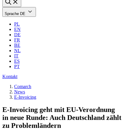
Sprache
DE
PL
EN
DE
FR
BE
NL
IT
ES
PT
Kontakt
Comarch
News
E-Invoicing
E-Invoicing geht mit EU-Verordnung
in neue Runde: Auch Deutschland zählt
zu Problemländern