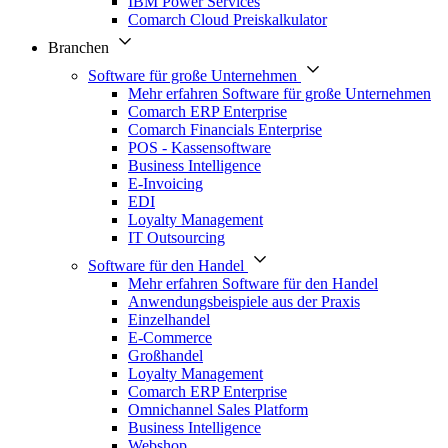
IBM Power Services
Comarch Cloud Preiskalkulator
Branchen
Software für große Unternehmen
Mehr erfahren Software für große Unternehmen
Comarch ERP Enterprise
Comarch Financials Enterprise
POS - Kassensoftware
Business Intelligence
E-Invoicing
EDI
Loyalty Management
IT Outsourcing
Software für den Handel
Mehr erfahren Software für den Handel
Anwendungsbeispiele aus der Praxis
Einzelhandel
E-Commerce
Großhandel
Loyalty Management
Comarch ERP Enterprise
Omnichannel Sales Platform
Business Intelligence
Webshop