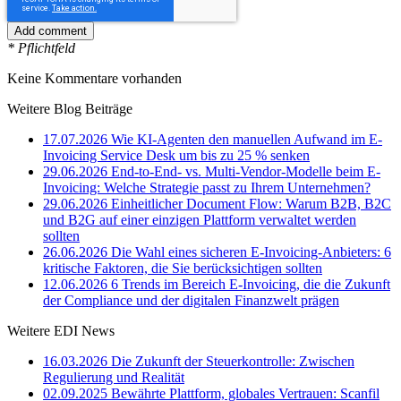
* Pflichtfeld
Keine Kommentare vorhanden
Weitere Blog Beiträge
17.07.2026
Wie KI-Agenten den manuellen Aufwand im E-
Invoicing Service Desk um bis zu 25 % senken
29.06.2026
End-to-End- vs. Multi-Vendor-Modelle beim E-
Invoicing: Welche Strategie passt zu Ihrem Unternehmen?
29.06.2026
Einheitlicher Document Flow: Warum B2B, B2C
und B2G auf einer einzigen Plattform verwaltet werden
sollten
26.06.2026
Die Wahl eines sicheren E-Invoicing-Anbieters: 6
kritische Faktoren, die Sie berücksichtigen sollten
12.06.2026
6 Trends im Bereich E-Invoicing, die die Zukunft
der Compliance und der digitalen Finanzwelt prägen
Weitere EDI News
16.03.2026
Die Zukunft der Steuerkontrolle: Zwischen
Regulierung und Realität
02.09.2025
Bewährte Plattform, globales Vertrauen: Scanfil